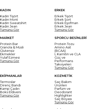
KADIN
ERKEK
Kadın Tişört
Erkek Tişört
Kadın Mont
Erkek Şort
Kadın Sweatshirt
Erkek Eşofman
Kadın Jean
Erkek Jean
Tümünü Gör
Tümünü Gör
MARKET
SPORCU BESİNLERİ
Protein Bar
Protein Tozu
Granola & Müsli
Amino Asit
Glutensiz
(BCAA)
Ekmekler
L Karnitin ve CLA
Yulaf Ezmesi
Güç ve
Tümünü Gör
Performans
Takviyeleri
Tümünü Gör
EKİPMANLAR
KOZMETİK
Termoslar
Saç Bakım
Direnç Bandı
Ürünleri
Kamp Çadırı
Parfüm ve
Boks Eldiveni
Deodorant
Tümünü Gör
Highlighter
Saç Boyası
Tümünü Gör