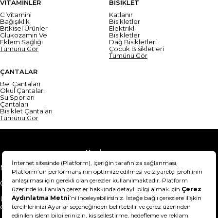
VİTAMİNLER
BİSİKLET
C Vitamini
Katlanır
Bağışıklık
Bisikletler
Bitkisel Ürünler
Elektrikli
Glukozamin Ve
Bisikletler
Eklem Sağlığı
Dağ Bisikletleri
Tümünü Gör
Çocuk Bisikletleri
Tümünü Gör
ÇANTALAR
Bel Çantaları
Okul Çantaları
Su Sporları
Çantaları
Bisiklet Çantaları
Tümünü Gör
Yardım
Mesafeli Satış Sözleşmesi
Teslimat Bilgisi
Gizlilik Sözleşmesi
Şartlar & Koşullar
Ürünümü nasıl iade
Hakkımızda
edebilirim?