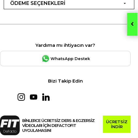
ÖDEME SEÇENEKLERİ
Yardıma mı ihtiyacın var?
WhatsApp Destek
Bizi Takip Edin
BİNLERCE ÜCRETSİZ DERS & EGZERSİZ
ÜCRETSİZ
VİDEOLARI İÇİN DEFACTOFIT
İNDİR
UYGULAMASINI