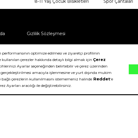
8-11 Yaş Çocuk Bisikletleri
Spor Çantaları
da
Gizlilik Sözleşmesi
ü nasıl iade edebilirim?
klıdır.