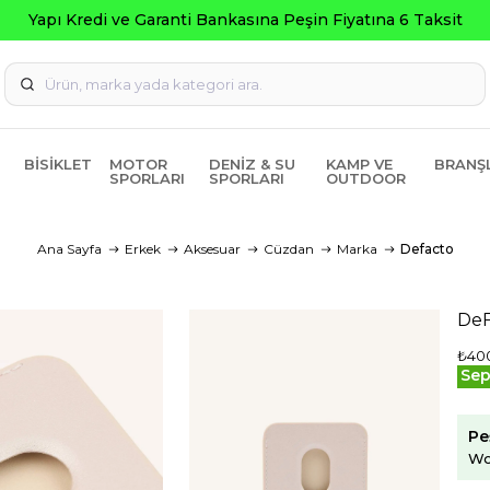
pı Kredi ve Garanti Bankasına Peşin Fiyatına 6 Taksit
BISIKLET
MOTOR
DENIZ & SU
KAMP VE
BRANŞ
SPORLARI
SPORLARI
OUTDOOR
Ana Sayfa
Erkek
Aksesuar
Cüzdan
Marka
Defacto
DeF
₺40
Sep
Pe
Wo