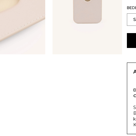
BED
S
B
k
K