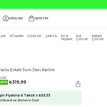
GİRİŞ YAP
SEPETİM
LAR
VITAMIN
GÖZLÜK
ÇANTA
EV &
KIZ
ERKEK
YAŞAM
ÇOCUK
ÇOCUK
acto Erkek Suni Deri Kartlık
0,00
₺319,99
ette
şin Fiyatına 6 Taksit x ₺53,33
rldcard ve Bonus'a Özel