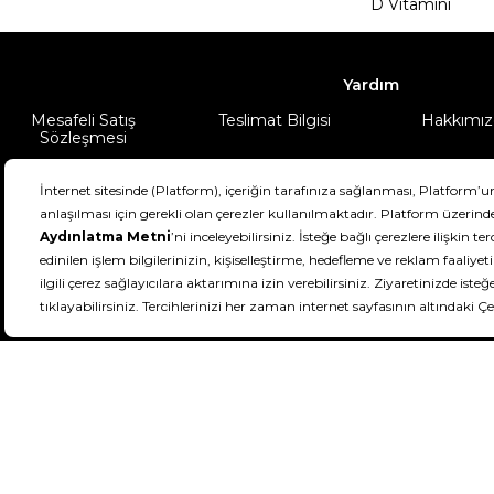
D Vitamini
Yardım
Mesafeli Satış
Teslimat Bilgisi
Hakkımız
Sözleşmesi
Şartlar & Koşullar
Ürünüm
DeFactoFIT ©️ 2022-2026. Tüm hakları sa
21
SEÇİNİZ