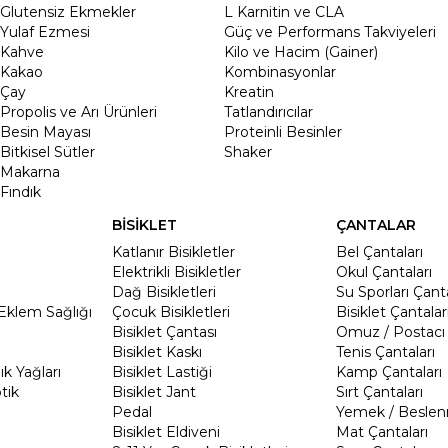
Glutensiz Ekmekler
L Karnitin ve CLA
Yulaf Ezmesi
Güç ve Performans Takviyeleri
Kahve
Kilo ve Hacim (Gainer)
Kakao
Kombinasyonlar
Çay
Kreatin
Propolis ve Arı Ürünleri
Tatlandırıcılar
Besin Mayası
Proteinli Besinler
Bitkisel Sütler
Shaker
Makarna
Fındık
BİSİKLET
ÇANTALAR
Katlanır Bisikletler
Bel Çantaları
Elektrikli Bisikletler
Okul Çantaları
Dağ Bisikletleri
Su Sporları Çanta
Eklem Sağlığı
Çocuk Bisikletleri
Bisiklet Çantalar
Bisiklet Çantası
Omuz / Postacı 
Bisiklet Kaskı
Tenis Çantaları
k Yağları
Bisiklet Lastiği
Kamp Çantaları
tik
Bisiklet Jant
Sırt Çantaları
Pedal
Yemek / Beslen
Bisiklet Eldiveni
Mat Çantaları