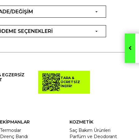
İADE/DEĞİŞİM
ÖDEME SEÇENEKLERİ
& EGZERSİZ
TARA &
T
ÜCRETSİZ
İNDİR!
EKİPMANLAR
KOZMETİK
Termoslar
Saç Bakım Ürünleri
Direnç Bandı
Parfüm ve Deodorant