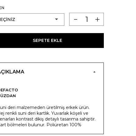
EN
SEPETE EKLE
AÇIKLAMA
DEFACTO
CÜZDAN
uni deri malzemeden üretilmiş erkek ürün.
ej renkli suni deri kartlık. Yuvarlak köşeli ve
enarları kontrast dikiş detaylı tasarıma sahiptir.
art bölmeleri bulunur. Poliüretan 100%