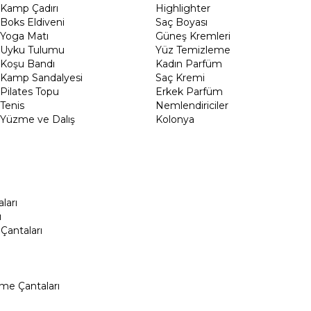
Kamp Çadırı
Highlighter
Boks Eldiveni
Saç Boyası
Yoga Matı
Güneş Kremleri
Uyku Tulumu
Yüz Temizleme
Koşu Bandı
Kadın Parfüm
Kamp Sandalyesi
Saç Kremi
Pilates Topu
Erkek Parfüm
Tenis
Nemlendiriciler
Yüzme ve Dalış
Kolonya
ları
ı
Çantaları
me Çantaları