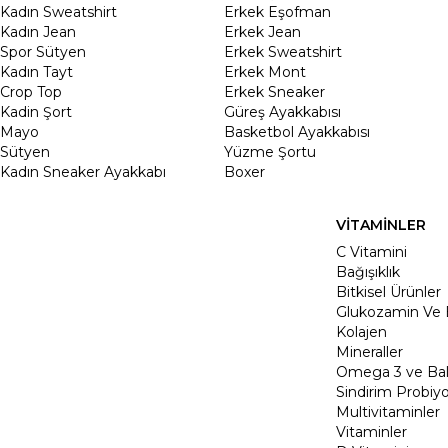
Kadın Sweatshirt
Erkek Eşofman
Kadın Jean
Erkek Jean
Spor Sütyen
Erkek Sweatshirt
Kadın Tayt
Erkek Mont
Crop Top
Erkek Sneaker
Kadin Şort
Güreş Ayakkabısı
Mayo
Basketbol Ayakkabısı
Sütyen
Yüzme Şortu
Kadın Sneaker Ayakkabı
Boxer
VİTAMİNLER
C Vitamini
Bağışıklık
Bitkisel Ürünler
Glukozamin Ve 
Kolajen
Mineraller
Omega 3 ve Balı
Sindirim Probiyo
Multivitaminler
Vitaminler