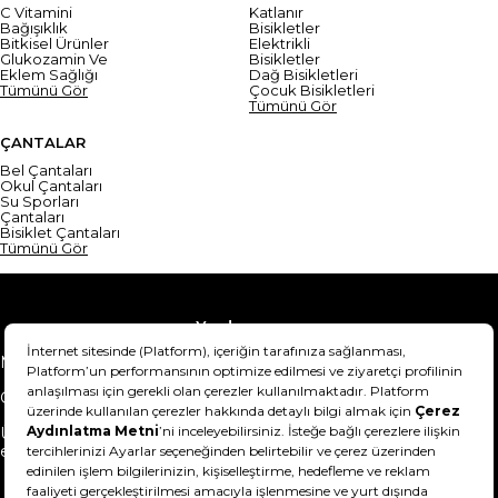
C Vitamini
Katlanır
Bağışıklık
Bisikletler
Bitkisel Ürünler
Elektrikli
Glukozamin Ve
Bisikletler
Eklem Sağlığı
Dağ Bisikletleri
Tümünü Gör
Çocuk Bisikletleri
Tümünü Gör
ÇANTALAR
Bel Çantaları
Okul Çantaları
Su Sporları
Çantaları
Bisiklet Çantaları
Tümünü Gör
Yardım
Mesafeli Satış Sözleşmesi
Teslimat Bilgisi
Gizlilik Sözleşmesi
Şartlar & Koşullar
Ürünümü nasıl iade
Hakkımızda
edebilirim?