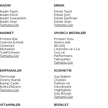
KADIN
ERKEK
Kadın Tişört
Erkek Tişört
Kadın Mont
Erkek Şort
Kadın Sweatshirt
Erkek Eşofman
Kadın Jean
Erkek Jean
Tümünü Gör
Tümünü Gör
MARKET
SPORCU BESİNLERİ
Protein Bar
Protein Tozu
Granola & Müsli
Amino Asit
Glutensiz
(BCAA)
Ekmekler
L Karnitin ve CLA
Yulaf Ezmesi
Güç ve
Tümünü Gör
Performans
Takviyeleri
Tümünü Gör
EKİPMANLAR
KOZMETİK
Termoslar
Saç Bakım
Direnç Bandı
Ürünleri
Kamp Çadırı
Parfüm ve
Boks Eldiveni
Deodorant
Tümünü Gör
Highlighter
Saç Boyası
Tümünü Gör
VİTAMİNLER
BİSİKLET