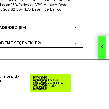
akalayabileceğiniz DeFacto Kadın Bikini Alt.
lastan 13%,Poliester 87% Manken Bedeni:
öğüs: 82 Boy: 1,73 Basen: 89 Bel: 60
İADE/DEĞİŞİM
ÖDEME SEÇENEKLERİ
& EGZERSİZ
TARA &
T
ÜCRETSİZ
İNDİR!