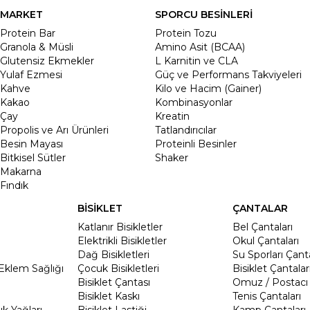
MARKET
SPORCU BESİNLERİ
Protein Bar
Protein Tozu
Granola & Müsli
Amino Asit (BCAA)
Glutensiz Ekmekler
L Karnitin ve CLA
Yulaf Ezmesi
Güç ve Performans Takviyeleri
Kahve
Kilo ve Hacim (Gainer)
Kakao
Kombinasyonlar
Çay
Kreatin
Propolis ve Arı Ürünleri
Tatlandırıcılar
Besin Mayası
Proteinli Besinler
Bitkisel Sütler
Shaker
Makarna
Fındık
BİSİKLET
ÇANTALAR
Katlanır Bisikletler
Bel Çantaları
Elektrikli Bisikletler
Okul Çantaları
Dağ Bisikletleri
Su Sporları Çanta
Eklem Sağlığı
Çocuk Bisikletleri
Bisiklet Çantalar
Bisiklet Çantası
Omuz / Postacı 
Bisiklet Kaskı
Tenis Çantaları
k Yağları
Bisiklet Lastiği
Kamp Çantaları