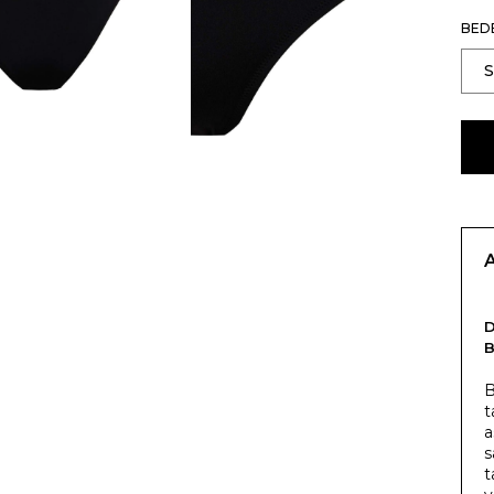
BED
B
B
t
a
s
t