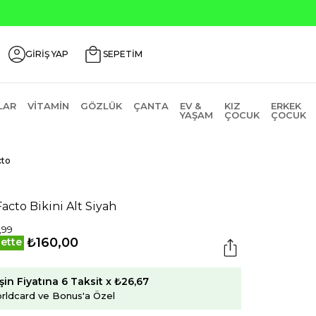
Seçili Ürünlerde ₺2000 Üzeri ₺200 İndirim Kodu: AGU
GİRİŞ YAP
SEPETİM
LAR
VITAMIN
GÖZLÜK
ÇANTA
EV &
KIZ
ERKEK
YAŞAM
ÇOCUK
ÇOCUK
cto
acto Bikini Alt Siyah
,99
₺160,00
ette
şin Fiyatına 6 Taksit x ₺26,67
rldcard ve Bonus'a Özel