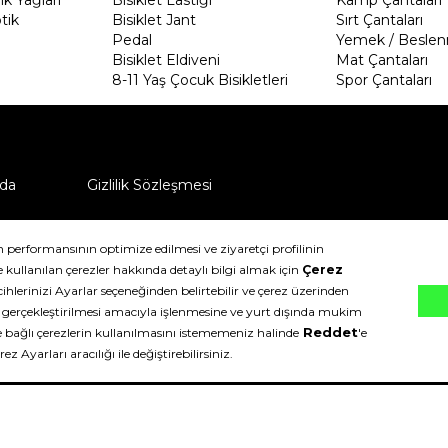
tik
Bisiklet Jant
Sırt Çantaları
Pedal
Yemek / Beslen
Bisiklet Eldiveni
Mat Çantaları
8-11 Yaş Çocuk Bisikletleri
Spor Çantaları
da
Gizlilik Sözleşmesi
ü nasıl iade edebilirim?
klıdır.