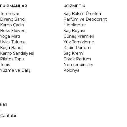
EKİPMANLAR
KOZMETİK
Termoslar
Saç Bakım Ürünleri
Direnç Bandı
Parfüm ve Deodorant
Kamp Çadırı
Highlighter
Boks Eldiveni
Saç Boyası
Yoga Matı
Güneş Kremleri
Uyku Tulumu
Yüz Temizleme
Koşu Bandı
Kadın Parfüm
Kamp Sandalyesi
Saç Kremi
Pilates Topu
Erkek Parfüm
Tenis
Nemlendiriciler
Yüzme ve Dalış
Kolonya
ları
ı
Çantaları