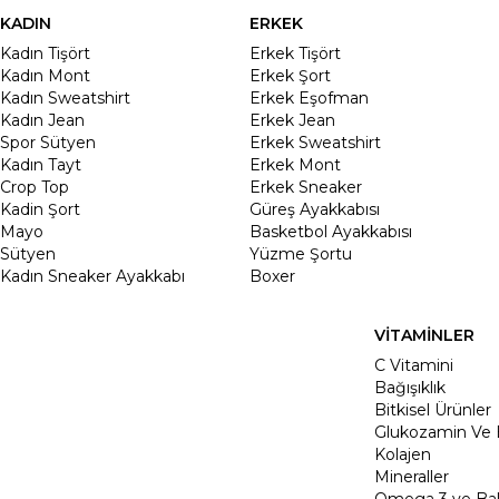
KADIN
ERKEK
Kadın Tişört
Erkek Tişört
Kadın Mont
Erkek Şort
Kadın Sweatshirt
Erkek Eşofman
Kadın Jean
Erkek Jean
Spor Sütyen
Erkek Sweatshirt
Kadın Tayt
Erkek Mont
Crop Top
Erkek Sneaker
Kadin Şort
Güreş Ayakkabısı
Mayo
Basketbol Ayakkabısı
Sütyen
Yüzme Şortu
Kadın Sneaker Ayakkabı
Boxer
VİTAMİNLER
C Vitamini
Bağışıklık
Bitkisel Ürünler
Glukozamin Ve 
Kolajen
Mineraller
Omega 3 ve Balı