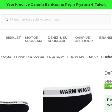
BISIKLET
MOTOR
DENIZ & SU
KAMP VE
BRANŞ
SPORLARI
SPORLARI
OUTDOOR
a Sayfa
Deniz & Su Sporları
Plaj Giyim
Bikini Altı
Marka
Defa
DeF
₺199
Sep
Pe
Wo