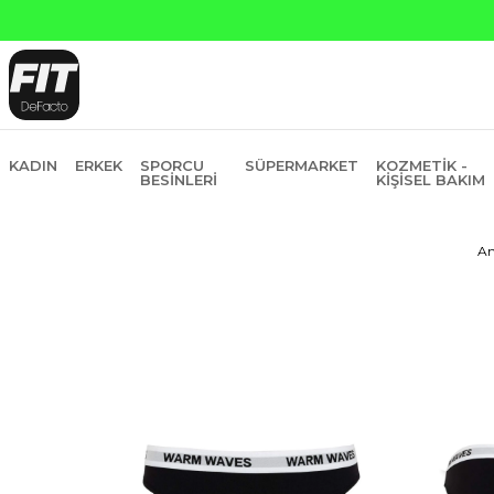
sit
KADIN
ERKEK
SPORCU
SÜPERMARKET
KOZMETIK -
BESINLERI
KIŞISEL BAKIM
An