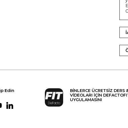
y
E
G
ip Edin
BİNLERCE ÜCRETSİZ DERS 
VİDEOLARI İÇİN DEFACTOFI
UYGULAMASINI