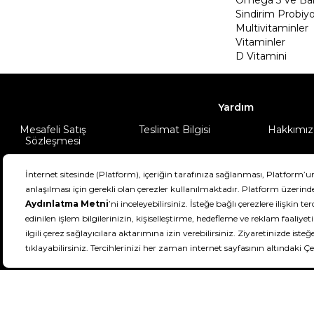
Sindirim Probiyo
Multivitaminler
Vitaminler
D Vitamini
Yardım
Mesafeli Satış
Teslimat Bilgisi
Hakkımız
Sözleşmesi
Şartlar & Koşullar
Ürünüm
DeFactoFIT ©️ 2022-2026. Tüm hakları sa
11
SEÇİNİZ