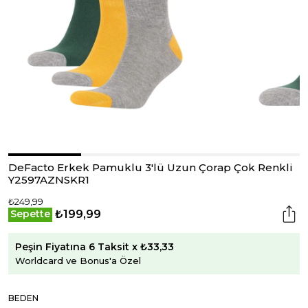
DeFacto Erkek Pamuklu 3'lü Uzun Çorap Çok Renkli
Y2597AZNSKR1
₺249,99
₺199,99
Sepette
Peşin Fiyatına 6 Taksit x ₺33,33
Worldcard ve Bonus'a Özel
BEDEN