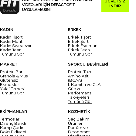
ÜCRETSİZ
VİDEOLARI İÇİN DEFACTOFIT
İNDİR
UYGULAMASINI
KADIN
ERKEK
Kadın Tişört
Erkek Tişört
Kadın Mont
Erkek Şort
Kadın Sweatshirt
Erkek Eşofman
Kadın Jean
Erkek Jean
Tümünü Gör
Tümünü Gör
MARKET
SPORCU BESİNLERİ
Protein Bar
Protein Tozu
Granola & Müsli
Amino Asit
Glutensiz
(BCAA)
Ekmekler
L Karnitin ve CLA
Yulaf Ezmesi
Güç ve
Tümünü Gör
Performans
Takviyeleri
Tümünü Gör
EKİPMANLAR
KOZMETİK
Termoslar
Saç Bakım
Direnç Bandı
Ürünleri
Kamp Çadırı
Parfüm ve
Boks Eldiveni
Deodorant
Tümünü Gör
Highlighter