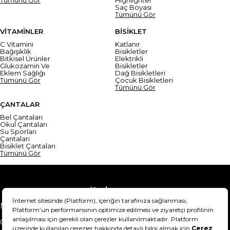
Saç Boyası
Tümünü Gör
VİTAMİNLER
BİSİKLET
C Vitamini
Katlanır
Bağışıklık
Bisikletler
Bitkisel Ürünler
Elektrikli
Glukozamin Ve
Bisikletler
Eklem Sağlığı
Dağ Bisikletleri
Tümünü Gör
Çocuk Bisikletleri
Tümünü Gör
ÇANTALAR
Bel Çantaları
Okul Çantaları
Su Sporları
Çantaları
Bisiklet Çantaları
Tümünü Gör
Yardım
Mesafeli Satış Sözleşmesi
Teslimat Bilgisi
Gizlilik Sözleşmesi
Şartlar & Koşullar