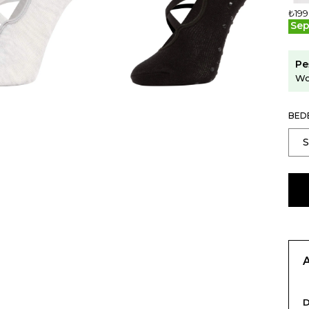
₺199
Sep
Pe
Wo
BED