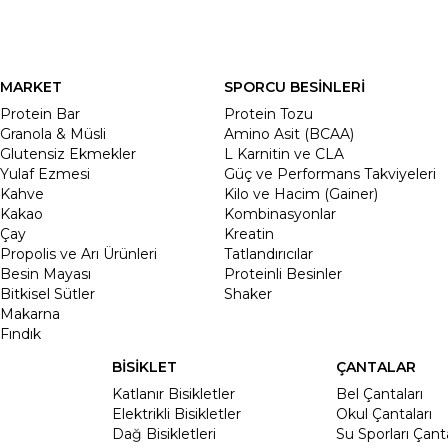
MARKET
SPORCU BESİNLERİ
Protein Bar
Protein Tozu
Granola & Müsli
Amino Asit (BCAA)
Glutensiz Ekmekler
L Karnitin ve CLA
Yulaf Ezmesi
Güç ve Performans Takviyeleri
Kahve
Kilo ve Hacim (Gainer)
Kakao
Kombinasyonlar
Çay
Kreatin
Propolis ve Arı Ürünleri
Tatlandırıcılar
Besin Mayası
Proteinli Besinler
Bitkisel Sütler
Shaker
Makarna
Fındık
BİSİKLET
ÇANTALAR
Katlanır Bisikletler
Bel Çantaları
Elektrikli Bisikletler
Okul Çantaları
Dağ Bisikletleri
Su Sporları Çanta