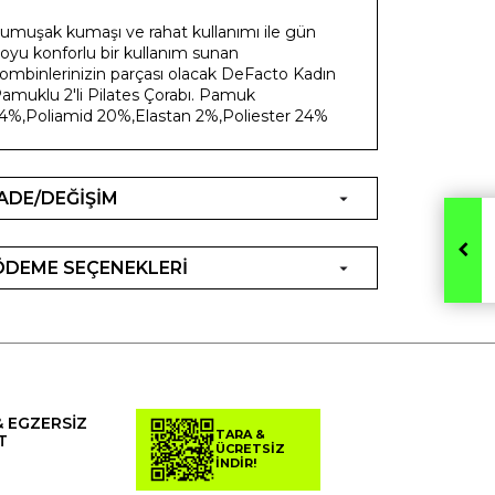
umuşak kumaşı ve rahat kullanımı ile gün
oyu konforlu bir kullanım sunan
ombinlerinizin parçası olacak DeFacto Kadın
amuklu 2'li Pilates Çorabı. Pamuk
4%,Poliamid 20%,Elastan 2%,Poliester 24%
İADE/DEĞİŞİM
ÖDEME SEÇENEKLERİ
& EGZERSİZ
TARA &
T
ÜCRETSİZ
İNDİR!