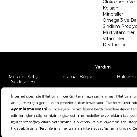
Glukozamin Ve 
Kolajen
Mineraller
Omega 3 ve Balı
Sindirim Probiyo
Multivitaminler
Vitaminler
D Vitamini
Yardım
Mesafeli Satış
Teslimat Bilgisi
Hakkımız
Sözleşmesi
Şartlar & Koşullar
Ürünüm
DeFactoFIT ©️ 2022-2026. Tüm hakları sa
11