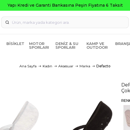
Yapı Kredi ve Garanti Bankasına Peşin Fiyatına 6 Taksit
BISIKLET
MOTOR
DENIZ & SU
KAMP VE
BRANŞ
SPORLARI
SPORLARI
OUTDOOR
Ana Sayfa
Kadın
Aksesuar
Marka
Defacto
DeF
Çok
REN