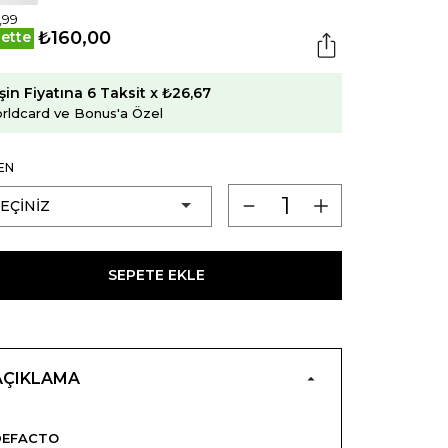
,99
₺160,00
ette
şin Fiyatına 6 Taksit x ₺26,67
rldcard ve Bonus'a Özel
EN
SEPETE EKLE
AÇIKLAMA
DEFACTO