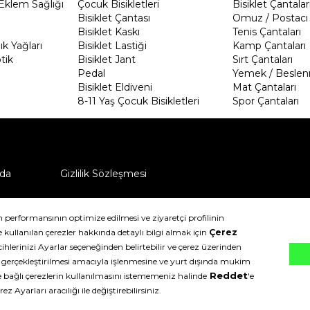
Eklem Sağlığı
Çocuk Bisikletleri
Bisiklet Çantalar
Bisiklet Çantası
Omuz / Postacı 
Bisiklet Kaskı
Tenis Çantaları
k Yağları
Bisiklet Lastiği
Kamp Çantaları
tik
Bisiklet Jant
Sırt Çantaları
Pedal
Yemek / Beslen
Bisiklet Eldiveni
Mat Çantaları
8-11 Yaş Çocuk Bisikletleri
Spor Çantaları
da
Gizlilik Sözleşmesi
ü nasıl iade edebilirim?
klıdır.