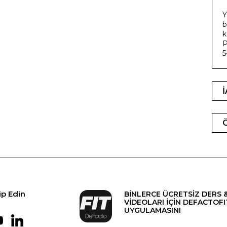
Y
b
k
P
5
ip Edin
BİNLERCE ÜCRETSİZ DERS 
VİDEOLARI İÇİN DEFACTOFI
UYGULAMASINI