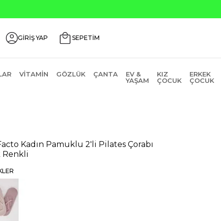
GİRİŞ YAP
SEPETİM
LAR
VITAMIN
GÖZLÜK
ÇANTA
EV &
KIZ
ERKEK
YAŞAM
ÇOCUK
ÇOCUK
acto Kadın Pamuklu 2'li Pilates Çorabı
 Renkli
KLER