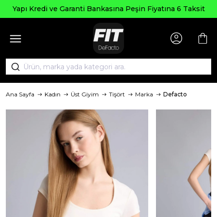
Yapı Kredi ve Garanti Bankasına Peşin Fiyatına 6 Taksit
Ana Sayfa
Kadın
Üst Giyim
Tişört
Marka
Defacto