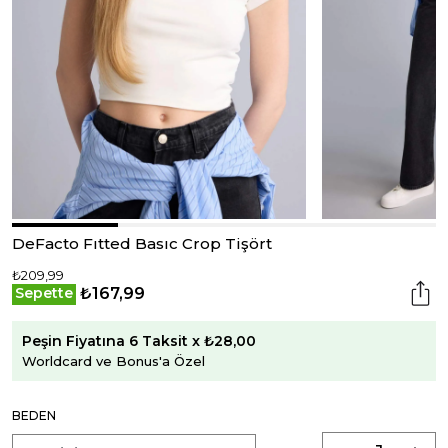
DeFacto Fıtted Basıc Crop Tişört
₺209,99
₺167,99
Sepette
Peşin Fiyatına 6 Taksit x ₺28,00
Worldcard ve Bonus'a Özel
BEDEN