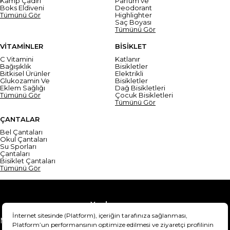
Kamp Çadırı
Parfüm ve
Boks Eldiveni
Deodorant
Tümünü Gör
Highlighter
Saç Boyası
Tümünü Gör
VİTAMİNLER
BİSİKLET
C Vitamini
Katlanır
Bağışıklık
Bisikletler
Bitkisel Ürünler
Elektrikli
Glukozamin Ve
Bisikletler
Eklem Sağlığı
Dağ Bisikletleri
Tümünü Gör
Çocuk Bisikletleri
Tümünü Gör
ÇANTALAR
Bel Çantaları
Okul Çantaları
Su Sporları
Çantaları
Bisiklet Çantaları
Tümünü Gör
Yardım
Mesafeli Satış Sözleşmesi
Teslimat Bilgisi