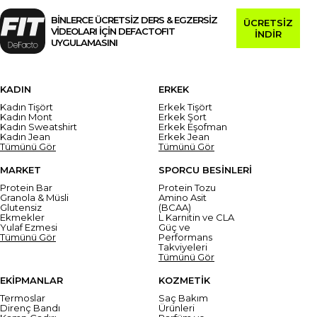
BİNLERCE ÜCRETSİZ DERS & EGZERSİZ
ÜCRETSİZ
VİDEOLARI İÇİN DEFACTOFIT
İNDİR
UYGULAMASINI
KADIN
ERKEK
Kadın Tişört
Erkek Tişört
Kadın Mont
Erkek Şort
Kadın Sweatshirt
Erkek Eşofman
Kadın Jean
Erkek Jean
Tümünü Gör
Tümünü Gör
MARKET
SPORCU BESİNLERİ
Protein Bar
Protein Tozu
Granola & Müsli
Amino Asit
Glutensiz
(BCAA)
Ekmekler
L Karnitin ve CLA
Yulaf Ezmesi
Güç ve
Tümünü Gör
Performans
Takviyeleri
Tümünü Gör
EKİPMANLAR
KOZMETİK
Termoslar
Saç Bakım
Direnç Bandı
Ürünleri