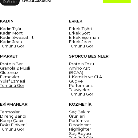
UYGULAMASINI
KADIN
ERKEK
Kadın Tişört
Erkek Tişört
Kadın Mont
Erkek Şort
Kadın Sweatshirt
Erkek Eşofman
Kadın Jean
Erkek Jean
Tümünü Gör
Tümünü Gör
MARKET
SPORCU BESİNLERİ
Protein Bar
Protein Tozu
Granola & Müsli
Amino Asit
Glutensiz
(BCAA)
Ekmekler
L Karnitin ve CLA
Yulaf Ezmesi
Güç ve
Tümünü Gör
Performans
Takviyeleri
Tümünü Gör
EKİPMANLAR
KOZMETİK
Termoslar
Saç Bakım
Direnç Bandı
Ürünleri
Kamp Çadırı
Parfüm ve
Boks Eldiveni
Deodorant
Tümünü Gör
Highlighter
Saç Boyası
Tümünü Gör