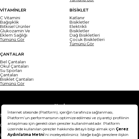
VİTAMİNLER
BİSİKLET
C Vitamini
Katlanır
Bağışıklık
Bisikletler
Bitkisel Ürünler
Elektrikli
Glukozamin Ve
Bisikletler
Eklem Sağlığı
Dağ Bisikletleri
Tümünü Gör
Çocuk Bisikletleri
Tümünü Gör
ÇANTALAR
Bel Çantaları
Okul Çantaları
Su Sporları
Çantaları
Bisiklet Çantaları
Tümünü Gör
Yardım
Mesafeli Satış Sözleşmesi
Teslimat Bilgisi
Gizlilik Sözleşmesi
Şartlar & Koşullar
Ürünümü nasıl iade
Hakkımızda