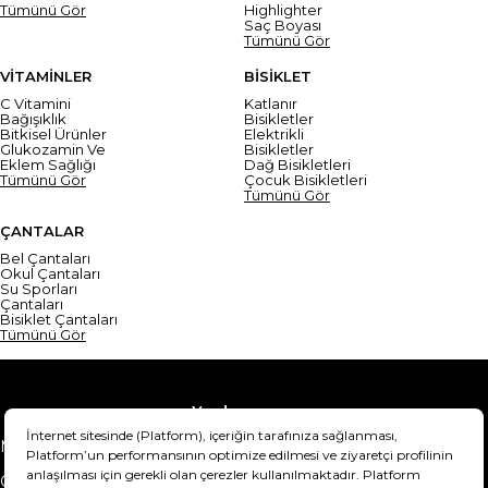
Tümünü Gör
Highlighter
Saç Boyası
Tümünü Gör
VİTAMİNLER
BİSİKLET
C Vitamini
Katlanır
Bağışıklık
Bisikletler
Bitkisel Ürünler
Elektrikli
Glukozamin Ve
Bisikletler
Eklem Sağlığı
Dağ Bisikletleri
Tümünü Gör
Çocuk Bisikletleri
Tümünü Gör
ÇANTALAR
Bel Çantaları
Okul Çantaları
Su Sporları
Çantaları
Bisiklet Çantaları
Tümünü Gör
Yardım
Mesafeli Satış Sözleşmesi
Teslimat Bilgisi
Gizlilik Sözleşmesi
Şartlar & Koşullar