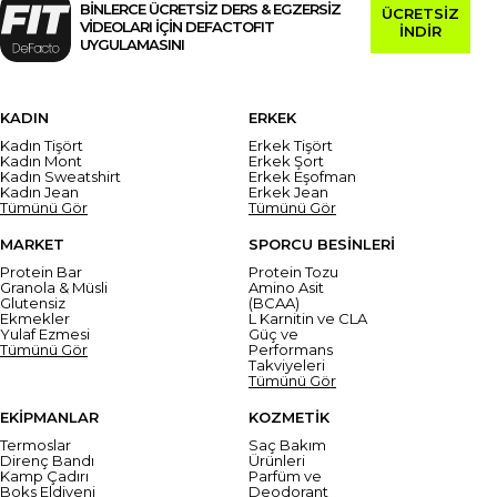
BİNLERCE ÜCRETSİZ DERS & EGZERSİZ
ÜCRETSİZ
VİDEOLARI İÇİN DEFACTOFIT
İNDİR
UYGULAMASINI
KADIN
ERKEK
Kadın Tişört
Erkek Tişört
Kadın Mont
Erkek Şort
Kadın Sweatshirt
Erkek Eşofman
Kadın Jean
Erkek Jean
Tümünü Gör
Tümünü Gör
MARKET
SPORCU BESİNLERİ
Protein Bar
Protein Tozu
Granola & Müsli
Amino Asit
Glutensiz
(BCAA)
Ekmekler
L Karnitin ve CLA
Yulaf Ezmesi
Güç ve
Tümünü Gör
Performans
Takviyeleri
Tümünü Gör
EKİPMANLAR
KOZMETİK
Termoslar
Saç Bakım
Direnç Bandı
Ürünleri
Kamp Çadırı
Parfüm ve
Boks Eldiveni
Deodorant