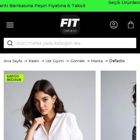
Seçili Ürünlerde ₺2000 Üzeri ₺200 İndi
tına 6 Taksit
AGUSTOS200
Ana Sayfa
Kadın
Üst Giyim
Gömlek
Marka
Defacto
KARGO
BEDAVA!