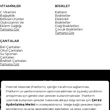
VİTAMİNLER
BİSİKLET
C Vitamini
Katlanır
Bağışıklık
Bisikletler
Bitkisel Ürünler
Elektrikli
Glukozamin Ve
Bisikletler
Eklem Sağlığı
Dağ Bisikletleri
Tümünü Gör
Çocuk Bisikletleri
Tümünü Gör
ÇANTALAR
Bel Çantaları
Okul Çantaları
Su Sporları
Çantaları
Bisiklet Çantaları
Tümünü Gör
Yardım
Mesafeli Satış Sözleşmesi
Teslimat Bilgisi
Gizlilik Sözleşmesi
Şartlar & Koşullar
Ürünümü nasıl iade
Hakkımızda
edebilirim?