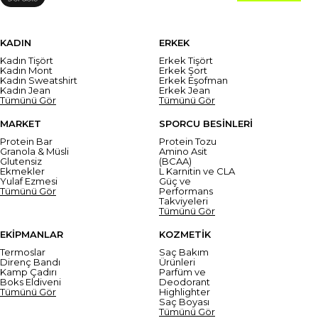
KADIN
ERKEK
Kadın Tişört
Erkek Tişört
Kadın Mont
Erkek Şort
Kadın Sweatshirt
Erkek Eşofman
Kadın Jean
Erkek Jean
Tümünü Gör
Tümünü Gör
MARKET
SPORCU BESİNLERİ
Protein Bar
Protein Tozu
Granola & Müsli
Amino Asit
Glutensiz
(BCAA)
Ekmekler
L Karnitin ve CLA
Yulaf Ezmesi
Güç ve
Tümünü Gör
Performans
Takviyeleri
Tümünü Gör
EKİPMANLAR
KOZMETİK
Termoslar
Saç Bakım
Direnç Bandı
Ürünleri
Kamp Çadırı
Parfüm ve
Boks Eldiveni
Deodorant
Tümünü Gör
Highlighter
Saç Boyası
Tümünü Gör