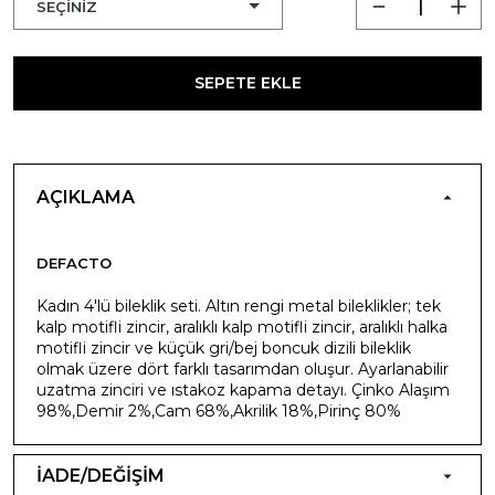
SEPETE EKLE
AÇIKLAMA
DEFACTO
Kadın 4'lü bileklik seti. Altın rengi metal bileklikler; tek
kalp motifli zincir, aralıklı kalp motifli zincir, aralıklı halka
motifli zincir ve küçük gri/bej boncuk dizili bileklik
olmak üzere dört farklı tasarımdan oluşur. Ayarlanabilir
uzatma zinciri ve ıstakoz kapama detayı. Çinko Alaşım
98%,Demir 2%,Cam 68%,Akrilik 18%,Pirinç 80%
İADE/DEĞİŞİM