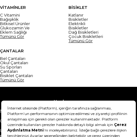
VİTAMİNLER
BİSİKLET
C Vitamini
Katlanır
Bağışıklık
Bisikletler
Bitkisel Ürünler
Elektrikli
Glukozamin Ve
Bisikletler
Eklem Sağlığı
Dağ Bisikletleri
Tümünü Gör
Çocuk Bisikletleri
Tümünü Gör
ÇANTALAR
Bel Çantaları
Okul Çantaları
Su Sporları
Çantaları
Bisiklet Çantaları
Tümünü Gör
Yardım
Mesafeli Satış Sözleşmesi
Teslimat Bilgisi
Gizlilik Sözleşmesi
Şartlar & Koşullar
Ürünümü nasıl iade
Hakkımızda
edebilirim?