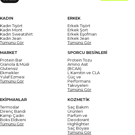
KADIN
ERKEK
Kadın Tişört
Erkek Tişört
Kadın Mont
Erkek Şort
Kadın Sweatshirt
Erkek Eşofman
Kadın Jean
Erkek Jean
Tümünü Gör
Tümünü Gör
MARKET
SPORCU BESİNLERİ
Protein Bar
Protein Tozu
Granola & Müsli
Amino Asit
Glutensiz
(BCAA)
Ekmekler
L Karnitin ve CLA
Yulaf Ezmesi
Güç ve
Tümünü Gör
Performans
Takviyeleri
Tümünü Gör
EKİPMANLAR
KOZMETİK
Termoslar
Saç Bakım
Direnç Bandı
Ürünleri
Kamp Çadırı
Parfüm ve
Boks Eldiveni
Deodorant
Tümünü Gör
Highlighter
Saç Boyası
Tümünü Gör