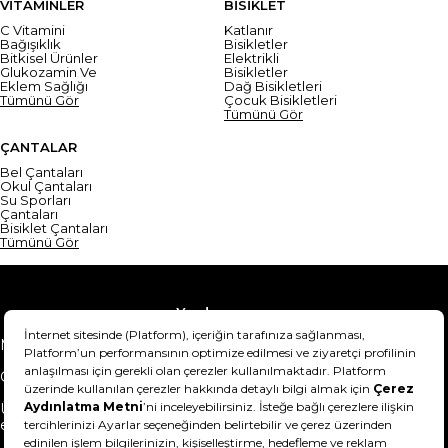
VİTAMİNLER
BİSİKLET
C Vitamini
Katlanır
Bağışıklık
Bisikletler
Bitkisel Ürünler
Elektrikli
Glukozamin Ve
Bisikletler
Eklem Sağlığı
Dağ Bisikletleri
Tümünü Gör
Çocuk Bisikletleri
Tümünü Gör
ÇANTALAR
Bel Çantaları
Okul Çantaları
Su Sporları
Çantaları
Bisiklet Çantaları
Tümünü Gör
Yardım
Mesafeli Satış Sözleşmesi
Teslimat Bilgisi
Gizlilik Sözleşmesi
Şartlar & Koşullar
Ürünümü nasıl iade
Hakkımızda
edebilirim?