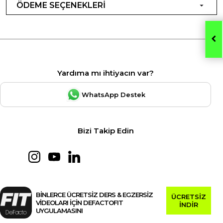
ÖDEME SEÇENEKLERİ
Yardıma mı ihtiyacın var?
WhatsApp Destek
Bizi Takip Edin
BİNLERCE ÜCRETSİZ DERS & EGZERSİZ
ÜCRETSİZ
VİDEOLARI İÇİN DEFACTOFIT
İNDİR
UYGULAMASINI