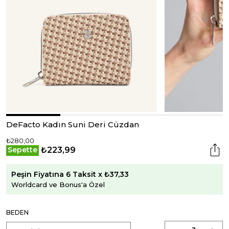
DeFacto Kadın Suni Deri Cüzdan
₺280,00
₺223,99
Sepette
Peşin Fiyatına 6 Taksit x ₺37,33
Worldcard ve Bonus'a Özel
BEDEN