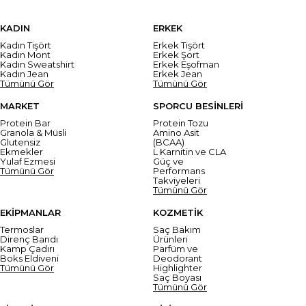
KADIN
ERKEK
Kadın Tişört
Erkek Tişört
Kadın Mont
Erkek Şort
Kadın Sweatshirt
Erkek Eşofman
Kadın Jean
Erkek Jean
Tümünü Gör
Tümünü Gör
MARKET
SPORCU BESİNLERİ
Protein Bar
Protein Tozu
Granola & Müsli
Amino Asit
Glutensiz
(BCAA)
Ekmekler
L Karnitin ve CLA
Yulaf Ezmesi
Güç ve
Tümünü Gör
Performans
Takviyeleri
Tümünü Gör
EKİPMANLAR
KOZMETİK
Termoslar
Saç Bakım
Direnç Bandı
Ürünleri
Kamp Çadırı
Parfüm ve
Boks Eldiveni
Deodorant
Tümünü Gör
Highlighter
Saç Boyası
Tümünü Gör