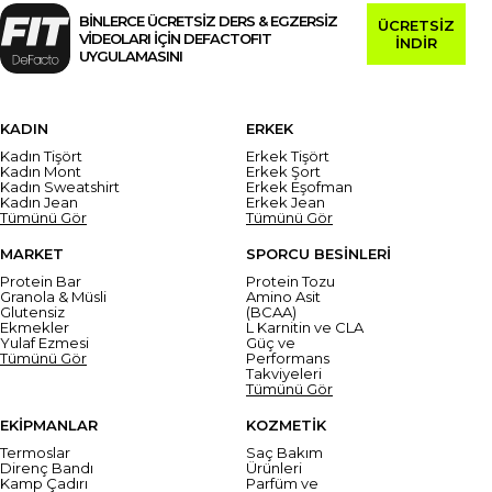
BİNLERCE ÜCRETSİZ DERS & EGZERSİZ
ÜCRETSİZ
VİDEOLARI İÇİN DEFACTOFIT
İNDİR
UYGULAMASINI
KADIN
ERKEK
Kadın Tişört
Erkek Tişört
Kadın Mont
Erkek Şort
Kadın Sweatshirt
Erkek Eşofman
Kadın Jean
Erkek Jean
Tümünü Gör
Tümünü Gör
MARKET
SPORCU BESİNLERİ
Protein Bar
Protein Tozu
Granola & Müsli
Amino Asit
Glutensiz
(BCAA)
Ekmekler
L Karnitin ve CLA
Yulaf Ezmesi
Güç ve
Tümünü Gör
Performans
Takviyeleri
Tümünü Gör
EKİPMANLAR
KOZMETİK
Termoslar
Saç Bakım
Direnç Bandı
Ürünleri
Kamp Çadırı
Parfüm ve