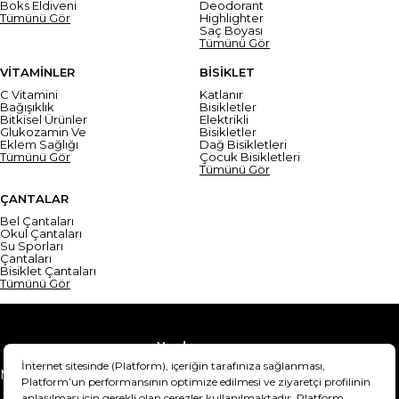
Boks Eldiveni
Deodorant
Tümünü Gör
Highlighter
Saç Boyası
Tümünü Gör
VİTAMİNLER
BİSİKLET
C Vitamini
Katlanır
Bağışıklık
Bisikletler
Bitkisel Ürünler
Elektrikli
Glukozamin Ve
Bisikletler
Eklem Sağlığı
Dağ Bisikletleri
Tümünü Gör
Çocuk Bisikletleri
Tümünü Gör
ÇANTALAR
Bel Çantaları
Okul Çantaları
Su Sporları
Çantaları
Bisiklet Çantaları
Tümünü Gör
Yardım
Mesafeli Satış Sözleşmesi
Teslimat Bilgisi