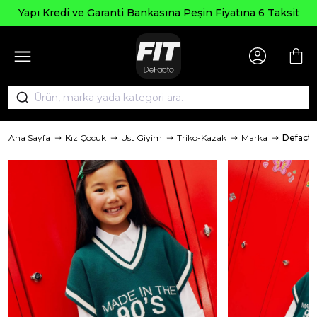
Yapı Kredi ve Garanti Bankasına Peşin Fiyatına 6 Taksit
Ana Sayfa
Kız Çocuk
Üst Giyim
Triko-Kazak
Marka
Defacto