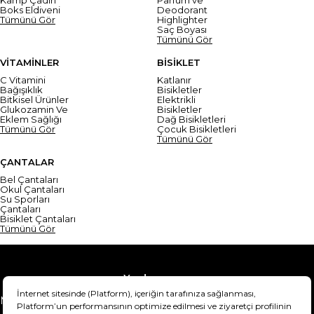
Boks Eldiveni
Deodorant
Tümünü Gör
Highlighter
Saç Boyası
Tümünü Gör
VİTAMİNLER
BİSİKLET
C Vitamini
Katlanır
Bağışıklık
Bisikletler
Bitkisel Ürünler
Elektrikli
Glukozamin Ve
Bisikletler
Eklem Sağlığı
Dağ Bisikletleri
Tümünü Gör
Çocuk Bisikletleri
Tümünü Gör
ÇANTALAR
Bel Çantaları
Okul Çantaları
Su Sporları
Çantaları
Bisiklet Çantaları
Tümünü Gör
Yardım
Mesafeli Satış Sözleşmesi
Teslimat Bilgisi