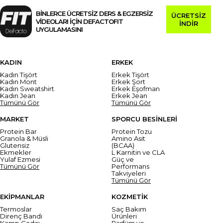
BİNLERCE ÜCRETSİZ DERS & EGZERSİZ
ÜCRETSİZ
VİDEOLARI İÇİN DEFACTOFIT
İNDİR
UYGULAMASINI
KADIN
ERKEK
Kadın Tişört
Erkek Tişört
Kadın Mont
Erkek Şort
Kadın Sweatshirt
Erkek Eşofman
Kadın Jean
Erkek Jean
Tümünü Gör
Tümünü Gör
MARKET
SPORCU BESİNLERİ
Protein Bar
Protein Tozu
Granola & Müsli
Amino Asit
Glutensiz
(BCAA)
Ekmekler
L Karnitin ve CLA
Yulaf Ezmesi
Güç ve
Tümünü Gör
Performans
Takviyeleri
Tümünü Gör
EKİPMANLAR
KOZMETİK
Termoslar
Saç Bakım
Direnç Bandı
Ürünleri
Kamp Çadırı
Parfüm ve