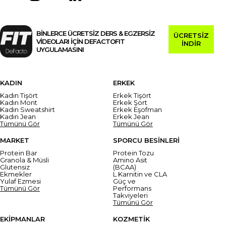
BİNLERCE ÜCRETSİZ DERS & EGZERSİZ
ÜCRETSİZ
VİDEOLARI İÇİN DEFACTOFIT
İNDİR
UYGULAMASINI
KADIN
ERKEK
Kadın Tişört
Erkek Tişört
Kadın Mont
Erkek Şort
Kadın Sweatshirt
Erkek Eşofman
Kadın Jean
Erkek Jean
Tümünü Gör
Tümünü Gör
MARKET
SPORCU BESİNLERİ
Protein Bar
Protein Tozu
Granola & Müsli
Amino Asit
Glutensiz
(BCAA)
Ekmekler
L Karnitin ve CLA
Yulaf Ezmesi
Güç ve
Tümünü Gör
Performans
Takviyeleri
Tümünü Gör
EKİPMANLAR
KOZMETİK