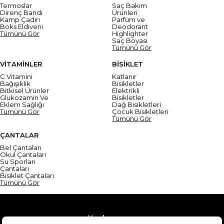
Termoslar
Saç Bakım
Direnç Bandı
Ürünleri
Kamp Çadırı
Parfüm ve
Boks Eldiveni
Deodorant
Tümünü Gör
Highlighter
Saç Boyası
Tümünü Gör
VİTAMİNLER
BİSİKLET
C Vitamini
Katlanır
Bağışıklık
Bisikletler
Bitkisel Ürünler
Elektrikli
Glukozamin Ve
Bisikletler
Eklem Sağlığı
Dağ Bisikletleri
Tümünü Gör
Çocuk Bisikletleri
Tümünü Gör
ÇANTALAR
Bel Çantaları
Okul Çantaları
Su Sporları
Çantaları
Bisiklet Çantaları
Tümünü Gör
Yardım