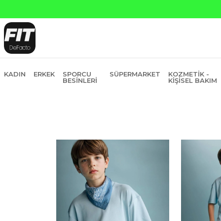
Yapı Kredi ve Garanti Bankasına Peşin
KADIN
ERKEK
SPORCU
SÜPERMARKET
KOZMETIK -
BESINLERI
KIŞISEL BAKIM