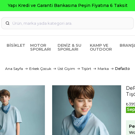
 Fiyatına 6 Taksit
BISIKLET
MOTOR
DENIZ & SU
KAMP VE
BRANŞ
SPORLARI
SPORLARI
OUTDOOR
Ana Sayfa
Erkek Çocuk
Üst Giyim
Tişört
Marka
Defacto
DeF
Tiş
₺399
Sep
Pe
Wo