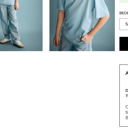
BED
T
O
t
B