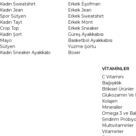
Kadın Sweatshirt
Erkek Eşofman
Kadın Jean
Erkek Jean
Spor Sütyen
Erkek Sweatshirt
Kadın Tayt
Erkek Mont
Crop Top
Erkek Sneaker
Kadin Şort
Güreş Ayakkabısı
Mayo
Basketbol Ayakkabısı
Sütyen
Yüzme Şortu
Kadın Sneaker Ayakkabı
Boxer
VİTAMİNLER
C Vitamini
Bağışıklık
Bitkisel Ürünler
Glukozamin Ve 
Kolajen
Mineraller
Omega 3 ve Balı
Sindirim Probiyo
Multivitaminler
Vitaminler