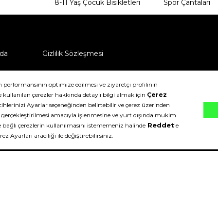
8-11 Yaş Çocuk Bisikletleri
Spor Çantaları
da
Gizlilik Sözleşmesi
ü nasıl iade edebilirim?
klıdır.