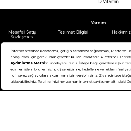
D Vitamini
Yardım
Mesafeli Satış
Teslimat Bilgisi
Hakkımız
Sözleşmesi
Şartlar & Koşullar
Ürünüm
DeFactoFIT ©️ 2022-2026. Tüm hakları sa
11
SEÇİNİZ