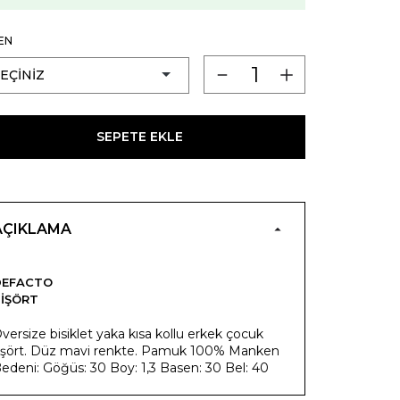
EN
SEPETE EKLE
AÇIKLAMA
DEFACTO
IŞÖRT
versize bisiklet yaka kısa kollu erkek çocuk
işört. Düz mavi renkte. Pamuk 100% Manken
edeni: Göğüs: 30 Boy: 1,3 Basen: 30 Bel: 40