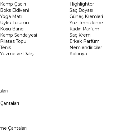
Kamp Çadırı
Highlighter
Boks Eldiveni
Saç Boyası
Yoga Matı
Güneş Kremleri
Uyku Tulumu
Yüz Temizleme
Koşu Bandı
Kadın Parfüm
Kamp Sandalyesi
Saç Kremi
Pilates Topu
Erkek Parfüm
Tenis
Nemlendiriciler
Yüzme ve Dalış
Kolonya
ları
ı
Çantaları
me Çantaları