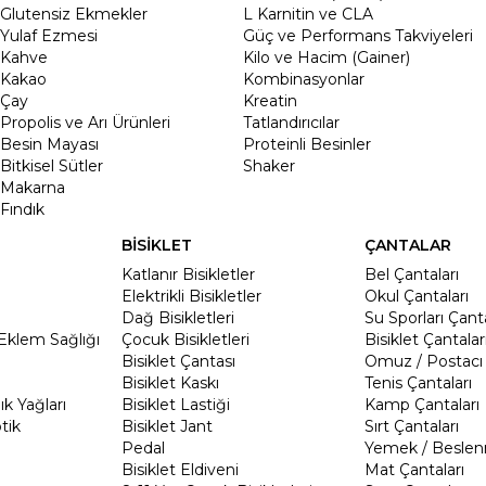
Glutensiz Ekmekler
L Karnitin ve CLA
Yulaf Ezmesi
Güç ve Performans Takviyeleri
Kahve
Kilo ve Hacim (Gainer)
Kakao
Kombinasyonlar
Çay
Kreatin
Propolis ve Arı Ürünleri
Tatlandırıcılar
Besin Mayası
Proteinli Besinler
Bitkisel Sütler
Shaker
Makarna
Fındık
BİSİKLET
ÇANTALAR
Katlanır Bisikletler
Bel Çantaları
Elektrikli Bisikletler
Okul Çantaları
Dağ Bisikletleri
Su Sporları Çanta
Eklem Sağlığı
Çocuk Bisikletleri
Bisiklet Çantalar
Bisiklet Çantası
Omuz / Postacı 
Bisiklet Kaskı
Tenis Çantaları
k Yağları
Bisiklet Lastiği
Kamp Çantaları
tik
Bisiklet Jant
Sırt Çantaları
Pedal
Yemek / Beslen
Bisiklet Eldiveni
Mat Çantaları