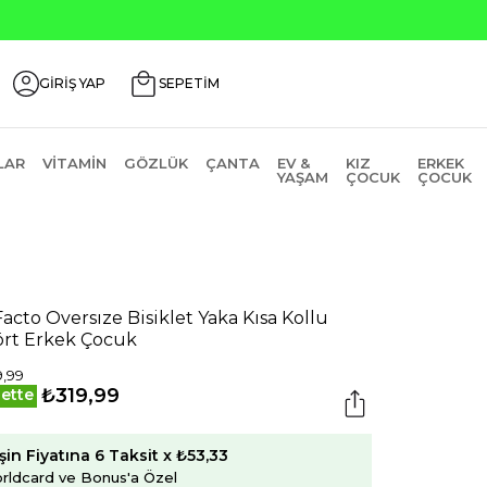
GİRİŞ YAP
SEPETİM
LAR
VITAMIN
GÖZLÜK
ÇANTA
EV &
KIZ
ERKEK
YAŞAM
ÇOCUK
ÇOCUK
acto Oversıze Bisiklet Yaka Kısa Kollu
ört Erkek Çocuk
,99
₺319,99
ette
şin Fiyatına 6 Taksit x ₺53,33
rldcard ve Bonus'a Özel