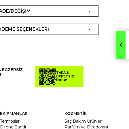
İADE/DEĞİŞİM
ÖDEME SEÇENEKLERİ
& EGZERSİZ
TARA &
T
ÜCRETSİZ
İNDİR!
EKİPMANLAR
KOZMETİK
Termoslar
Saç Bakım Ürünleri
Direnç Bandı
Parfüm ve Deodorant