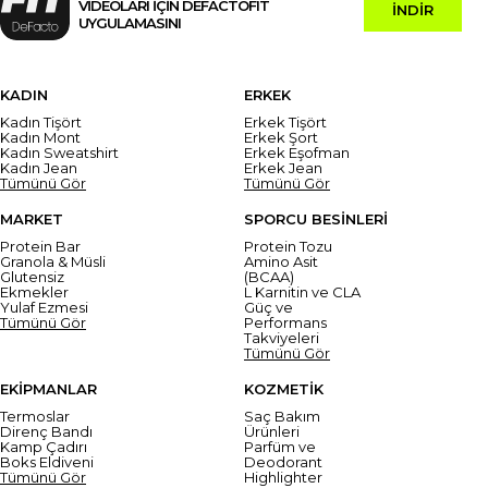
VİDEOLARI İÇİN DEFACTOFIT
İNDİR
UYGULAMASINI
KADIN
ERKEK
Kadın Tişört
Erkek Tişört
Kadın Mont
Erkek Şort
Kadın Sweatshirt
Erkek Eşofman
Kadın Jean
Erkek Jean
Tümünü Gör
Tümünü Gör
MARKET
SPORCU BESİNLERİ
Protein Bar
Protein Tozu
Granola & Müsli
Amino Asit
Glutensiz
(BCAA)
Ekmekler
L Karnitin ve CLA
Yulaf Ezmesi
Güç ve
Tümünü Gör
Performans
Takviyeleri
Tümünü Gör
EKİPMANLAR
KOZMETİK
Termoslar
Saç Bakım
Direnç Bandı
Ürünleri
Kamp Çadırı
Parfüm ve
Boks Eldiveni
Deodorant
Tümünü Gör
Highlighter