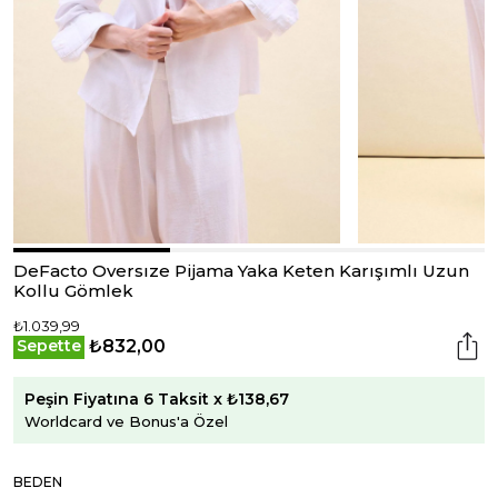
DeFacto Oversıze Pijama Yaka Keten Karışımlı Uzun
Kollu Gömlek
₺1.039,99
₺832,00
Sepette
Peşin Fiyatına 6 Taksit x ₺138,67
Worldcard ve Bonus'a Özel
BEDEN