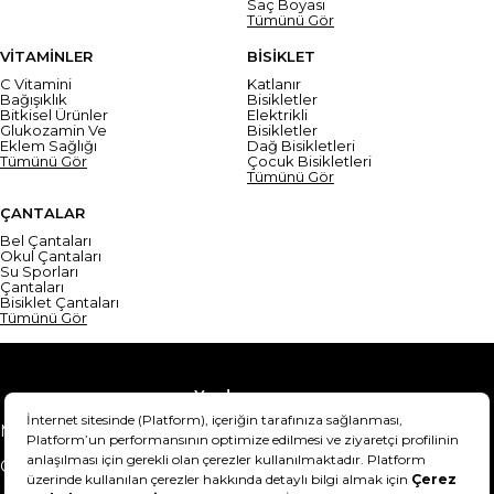
Saç Boyası
Tümünü Gör
VİTAMİNLER
BİSİKLET
C Vitamini
Katlanır
Bağışıklık
Bisikletler
Bitkisel Ürünler
Elektrikli
Glukozamin Ve
Bisikletler
Eklem Sağlığı
Dağ Bisikletleri
Tümünü Gör
Çocuk Bisikletleri
Tümünü Gör
ÇANTALAR
Bel Çantaları
Okul Çantaları
Su Sporları
Çantaları
Bisiklet Çantaları
Tümünü Gör
Yardım
Mesafeli Satış Sözleşmesi
Teslimat Bilgisi
Gizlilik Sözleşmesi
Şartlar & Koşullar