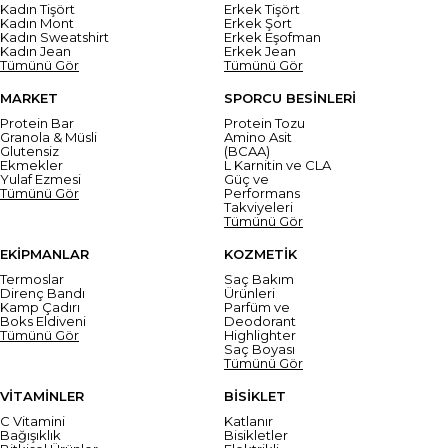
Kadın Tişört
Erkek Tişört
Kadın Mont
Erkek Şort
Kadın Sweatshirt
Erkek Eşofman
Kadın Jean
Erkek Jean
Tümünü Gör
Tümünü Gör
MARKET
SPORCU BESİNLERİ
Protein Bar
Protein Tozu
Granola & Müsli
Amino Asit
Glutensiz
(BCAA)
Ekmekler
L Karnitin ve CLA
Yulaf Ezmesi
Güç ve
Tümünü Gör
Performans
Takviyeleri
Tümünü Gör
EKİPMANLAR
KOZMETİK
Termoslar
Saç Bakım
Direnç Bandı
Ürünleri
Kamp Çadırı
Parfüm ve
Boks Eldiveni
Deodorant
Tümünü Gör
Highlighter
Saç Boyası
Tümünü Gör
VİTAMİNLER
BİSİKLET
C Vitamini
Katlanır
Bağışıklık
Bisikletler