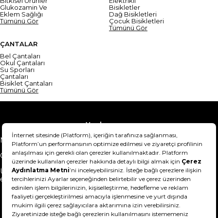
Bitkisel Ürünler
Elektrikli
Glukozamin Ve
Bisikletler
Eklem Sağlığı
Dağ Bisikletleri
Tümünü Gör
Çocuk Bisikletleri
Tümünü Gör
ÇANTALAR
Bel Çantaları
Okul Çantaları
Su Sporları
Çantaları
Bisiklet Çantaları
Tümünü Gör
Yardım
Mesafeli Satış Sözleşmesi
Teslimat Bilgisi
Gizlilik Sözleşmesi
Şartlar & Koşullar
Ürünümü nasıl iade
Hakkımızda
edebilirim?