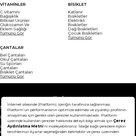
VİTAMİNLER
BİSİKLET
C Vitamini
Katlanır
Bağışıklık
Bisikletler
Bitkisel Ürünler
Elektrikli
Glukozamin Ve
Bisikletler
Eklem Sağlığı
Dağ Bisikletleri
Tümünü Gör
Çocuk Bisikletleri
Tümünü Gör
ÇANTALAR
Bel Çantaları
Okul Çantaları
Su Sporları
Çantaları
Bisiklet Çantaları
Tümünü Gör
Yardım
Mesafeli Satış Sözleşmesi
Teslimat Bilgisi
Gizlilik Sözleşmesi
Şartlar & Koşullar
Ürünümü nasıl iade
Hakkımızda
edebilirim?