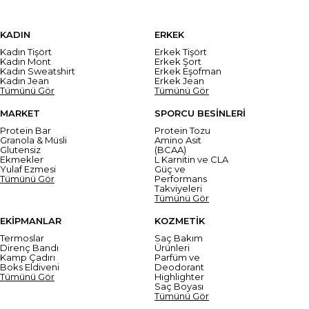
KADIN
ERKEK
Kadın Tişört
Erkek Tişört
Kadın Mont
Erkek Şort
Kadın Sweatshirt
Erkek Eşofman
Kadın Jean
Erkek Jean
Tümünü Gör
Tümünü Gör
MARKET
SPORCU BESİNLERİ
Protein Bar
Protein Tozu
Granola & Müsli
Amino Asit
Glutensiz
(BCAA)
Ekmekler
L Karnitin ve CLA
Yulaf Ezmesi
Güç ve
Tümünü Gör
Performans
Takviyeleri
Tümünü Gör
EKİPMANLAR
KOZMETİK
Termoslar
Saç Bakım
Direnç Bandı
Ürünleri
Kamp Çadırı
Parfüm ve
Boks Eldiveni
Deodorant
Tümünü Gör
Highlighter
Saç Boyası
Tümünü Gör