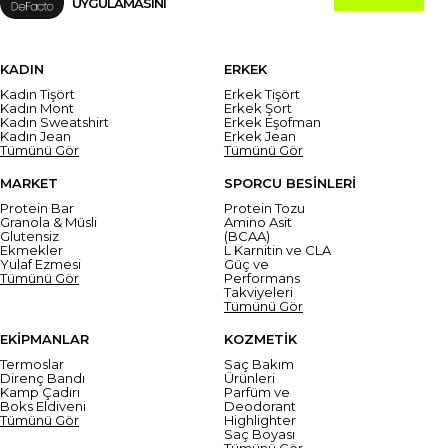
UYGULAMASINI
KADIN
ERKEK
Kadın Tişört
Erkek Tişört
Kadın Mont
Erkek Şort
Kadın Sweatshirt
Erkek Eşofman
Kadın Jean
Erkek Jean
Tümünü Gör
Tümünü Gör
MARKET
SPORCU BESİNLERİ
Protein Bar
Protein Tozu
Granola & Müsli
Amino Asit
Glutensiz
(BCAA)
Ekmekler
L Karnitin ve CLA
Yulaf Ezmesi
Güç ve
Tümünü Gör
Performans
Takviyeleri
Tümünü Gör
EKİPMANLAR
KOZMETİK
Termoslar
Saç Bakım
Direnç Bandı
Ürünleri
Kamp Çadırı
Parfüm ve
Boks Eldiveni
Deodorant
Tümünü Gör
Highlighter
Saç Boyası
Tümünü Gör