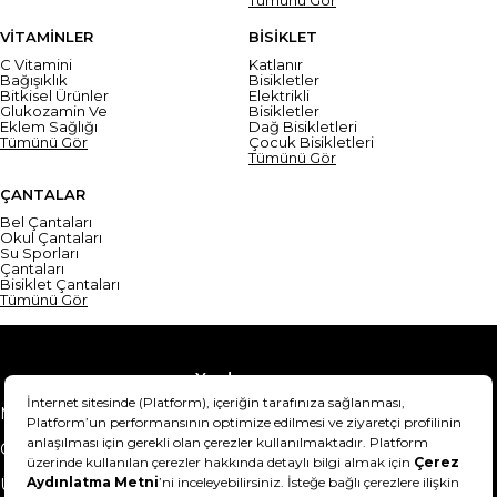
VİTAMİNLER
BİSİKLET
C Vitamini
Katlanır
Bağışıklık
Bisikletler
Bitkisel Ürünler
Elektrikli
Glukozamin Ve
Bisikletler
Eklem Sağlığı
Dağ Bisikletleri
Tümünü Gör
Çocuk Bisikletleri
Tümünü Gör
ÇANTALAR
Bel Çantaları
Okul Çantaları
Su Sporları
Çantaları
Bisiklet Çantaları
Tümünü Gör
Yardım
Mesafeli Satış Sözleşmesi
Teslimat Bilgisi
Gizlilik Sözleşmesi
Şartlar & Koşullar
Ürünümü nasıl iade
Hakkımızda