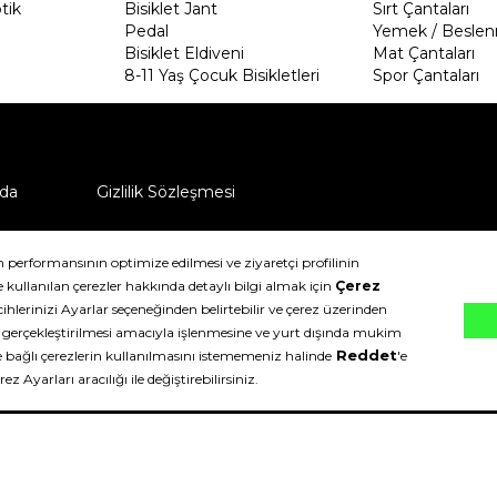
tik
Bisiklet Jant
Sırt Çantaları
Pedal
Yemek / Beslen
Bisiklet Eldiveni
Mat Çantaları
8-11 Yaş Çocuk Bisikletleri
Spor Çantaları
da
Gizlilik Sözleşmesi
ü nasıl iade edebilirim?
klıdır.