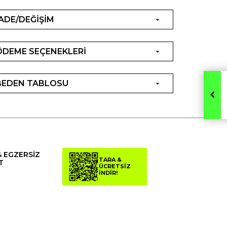
İADE/DEĞİŞİM
ÖDEME SEÇENEKLERİ
BEDEN TABLOSU
& EGZERSİZ
TARA &
T
ÜCRETSİZ
İNDİR!