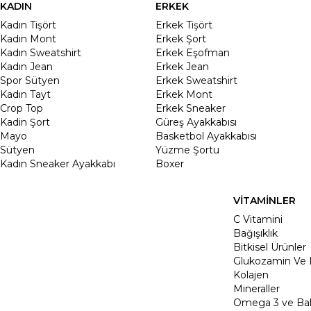
KADIN
ERKEK
Kadın Tişört
Erkek Tişört
Kadın Mont
Erkek Şort
Kadın Sweatshirt
Erkek Eşofman
Kadın Jean
Erkek Jean
Spor Sütyen
Erkek Sweatshirt
Kadın Tayt
Erkek Mont
Crop Top
Erkek Sneaker
Kadin Şort
Güreş Ayakkabısı
Mayo
Basketbol Ayakkabısı
Sütyen
Yüzme Şortu
Kadın Sneaker Ayakkabı
Boxer
VİTAMİNLER
C Vitamini
Bağışıklık
Bitkisel Ürünler
Glukozamin Ve 
Kolajen
Mineraller
Omega 3 ve Balı