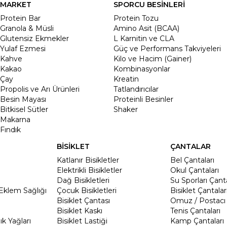
MARKET
SPORCU BESİNLERİ
Protein Bar
Protein Tozu
Granola & Müsli
Amino Asit (BCAA)
Glutensiz Ekmekler
L Karnitin ve CLA
Yulaf Ezmesi
Güç ve Performans Takviyeleri
Kahve
Kilo ve Hacim (Gainer)
Kakao
Kombinasyonlar
Çay
Kreatin
Propolis ve Arı Ürünleri
Tatlandırıcılar
Besin Mayası
Proteinli Besinler
Bitkisel Sütler
Shaker
Makarna
Fındık
BİSİKLET
ÇANTALAR
Katlanır Bisikletler
Bel Çantaları
Elektrikli Bisikletler
Okul Çantaları
Dağ Bisikletleri
Su Sporları Çanta
Eklem Sağlığı
Çocuk Bisikletleri
Bisiklet Çantalar
Bisiklet Çantası
Omuz / Postacı 
Bisiklet Kaskı
Tenis Çantaları
k Yağları
Bisiklet Lastiği
Kamp Çantaları