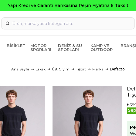
Garanti Bankasına Peşin Fiyatına 6 Taksit
BISIKLET
MOTOR
DENIZ & SU
KAMP VE
BRANŞ
SPORLARI
SPORLARI
OUTDOOR
Ana Sayfa
Erkek
Üst Giyim
Tişört
Marka
Defacto
DeF
Tiş
₺399
Sep
Pe
Wo