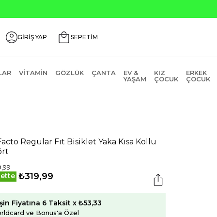
GİRİŞ YAP
SEPETİM
LAR
VITAMIN
GÖZLÜK
ÇANTA
EV &
KIZ
ERKEK
YAŞAM
ÇOCUK
ÇOCUK
acto Regular Fıt Bisiklet Yaka Kısa Kollu
ört
,99
₺319,99
ette
şin Fiyatına 6 Taksit x ₺53,33
rldcard ve Bonus'a Özel