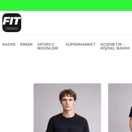
Yapı Kredi ve 
KADIN
ERKEK
SPORCU
SÜPERMARKET
KOZMETIK -
BESINLERI
KIŞISEL BAKIM