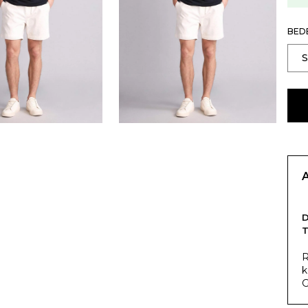
BED
T
R
k
G