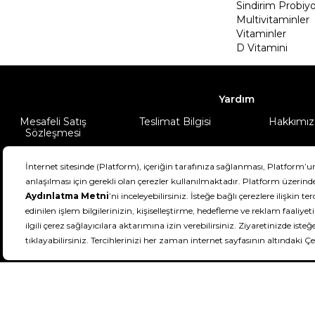
Sindirim Probiyo
Multivitaminler
Vitaminler
D Vitamini
Yardım
Mesafeli Satış
Teslimat Bilgisi
Hakkımız
Sözleşmesi
Şartlar & Koşullar
Ürünüm
DeFactoFIT ©️ 2022-2026. Tüm hakları sa
21
SEÇİNİZ