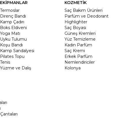
EKİPMANLAR
KOZMETİK
Termoslar
Saç Bakım Ürünleri
Direnç Bandı
Parfüm ve Deodorant
Kamp Çadırı
Highlighter
Boks Eldiveni
Saç Boyası
Yoga Matı
Güneş Kremleri
Uyku Tulumu
Yüz Temizleme
Koşu Bandı
Kadın Parfüm
Kamp Sandalyesi
Saç Kremi
Pilates Topu
Erkek Parfüm
Tenis
Nemlendiriciler
Yüzme ve Dalış
Kolonya
ları
ı
Çantaları