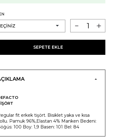
EN
SEPETE EKLE
AÇIKLAMA
DEFACTO
IŞÖRT
egular fit erkek tişört. Bisiklet yaka ve kısa
ollu. Pamuk 96%,Elastan 4% Manken Bedeni:
öğüs: 100 Boy: 1,9 Basen: 101 Bel: 84