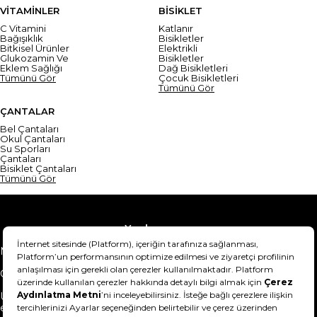
VİTAMİNLER
BİSİKLET
C Vitamini
Katlanır
Bağışıklık
Bisikletler
Bitkisel Ürünler
Elektrikli
Glukozamin Ve
Bisikletler
Eklem Sağlığı
Dağ Bisikletleri
Tümünü Gör
Çocuk Bisikletleri
Tümünü Gör
ÇANTALAR
Bel Çantaları
Okul Çantaları
Su Sporları
Çantaları
Bisiklet Çantaları
Tümünü Gör
Yardım
Mesafeli Satış Sözleşmesi
Teslimat Bilgisi
Gizlilik Sözleşmesi
Şartlar & Koşullar
Ürünümü nasıl iade
Hakkımızda
edebilirim?