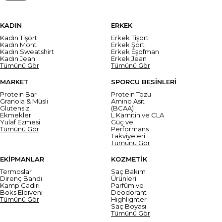
KADIN
ERKEK
Kadın Tişört
Erkek Tişört
Kadın Mont
Erkek Şort
Kadın Sweatshirt
Erkek Eşofman
Kadın Jean
Erkek Jean
Tümünü Gör
Tümünü Gör
MARKET
SPORCU BESİNLERİ
Protein Bar
Protein Tozu
Granola & Müsli
Amino Asit
Glutensiz
(BCAA)
Ekmekler
L Karnitin ve CLA
Yulaf Ezmesi
Güç ve
Tümünü Gör
Performans
Takviyeleri
Tümünü Gör
EKİPMANLAR
KOZMETİK
Termoslar
Saç Bakım
Direnç Bandı
Ürünleri
Kamp Çadırı
Parfüm ve
Boks Eldiveni
Deodorant
Tümünü Gör
Highlighter
Saç Boyası
Tümünü Gör