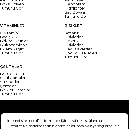
Boks Eldiveni
Deodorant
Tümünü Gör
Highlighter
Saç Boyası
Tümünü Gör
VİTAMİNLER
BİSİKLET
C Vitamini
Katlanır
Bağışıklık
Bisikletler
Bitkisel Ürünler
Elektrikli
Glukozamin Ve
Bisikletler
Eklem Sağlığı
Dağ Bisikletleri
Tümünü Gör
Çocuk Bisikletleri
Tümünü Gör
ÇANTALAR
Bel Çantaları
Okul Çantaları
Su Sporları
Çantaları
Bisiklet Çantaları
Tümünü Gör
Yardım
Mesafeli Satış Sözleşmesi
Teslimat Bilgisi