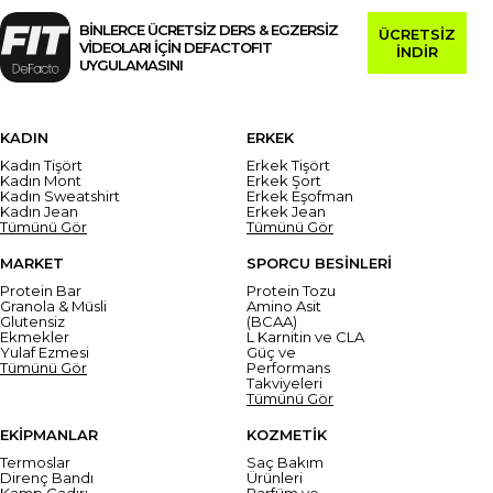
BİNLERCE ÜCRETSİZ DERS & EGZERSİZ
ÜCRETSİZ
VİDEOLARI İÇİN DEFACTOFIT
İNDİR
UYGULAMASINI
KADIN
ERKEK
Kadın Tişört
Erkek Tişört
Kadın Mont
Erkek Şort
Kadın Sweatshirt
Erkek Eşofman
Kadın Jean
Erkek Jean
Tümünü Gör
Tümünü Gör
MARKET
SPORCU BESİNLERİ
Protein Bar
Protein Tozu
Granola & Müsli
Amino Asit
Glutensiz
(BCAA)
Ekmekler
L Karnitin ve CLA
Yulaf Ezmesi
Güç ve
Tümünü Gör
Performans
Takviyeleri
Tümünü Gör
EKİPMANLAR
KOZMETİK
Termoslar
Saç Bakım
Direnç Bandı
Ürünleri
Kamp Çadırı
Parfüm ve