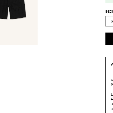
BED
E
R
u
a