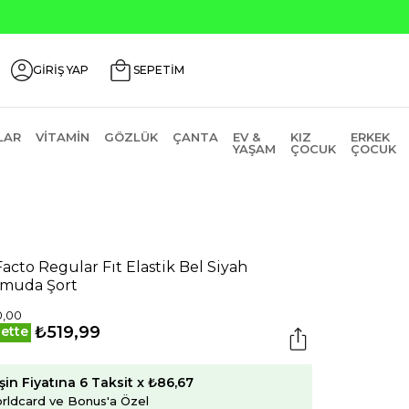
GİRİŞ YAP
SEPETİM
LAR
VITAMIN
GÖZLÜK
ÇANTA
EV &
KIZ
ERKEK
YAŞAM
ÇOCUK
ÇOCUK
acto Regular Fıt Elastik Bel Siyah
muda Şort
0,00
₺519,99
ette
şin Fiyatına 6 Taksit x ₺86,67
rldcard ve Bonus'a Özel