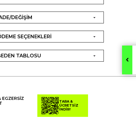
İADE/DEĞİŞİM
ÖDEME SEÇENEKLERİ
BEDEN TABLOSU
& EGZERSİZ
TARA &
T
ÜCRETSİZ
İNDİR!