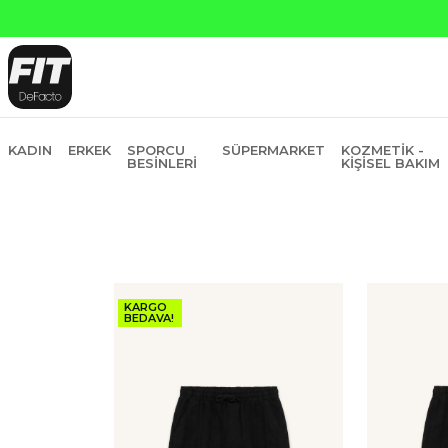
Yapı Kredi ve Garanti Bankasına Peşin Fiyatı
KADIN
ERKEK
SPORCU
SÜPERMARKET
KOZMETIK -
BESINLERI
KIŞISEL BAKIM
KARGO
BEDAVA!