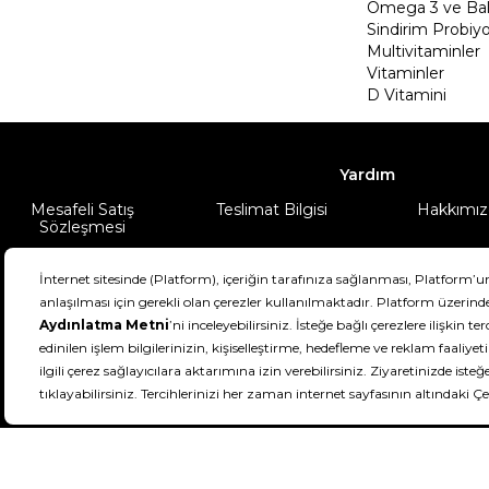
Omega 3 ve Balı
Sindirim Probiyo
Multivitaminler
Vitaminler
D Vitamini
Yardım
Mesafeli Satış
Teslimat Bilgisi
Hakkımız
Sözleşmesi
Şartlar & Koşullar
Ürünüm
DeFactoFIT ©️ 2022-2026. Tüm hakları sa
11
SEÇİNİZ