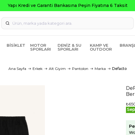
na 6 Taksit
BISIKLET
MOTOR
DENIZ & SU
KAMP VE
BRANŞ
SPORLARI
SPORLARI
OUTDOOR
Ana Sayfa
Erkek
Alt Giyim
Pantolon
Marka
Defacto
DeF
Ber
₺65
Sep
Pe
Wo