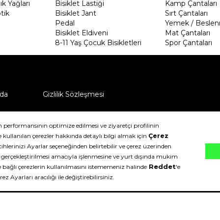
k Yağları
Bisiklet Lastiği
Kamp Çantaları
tik
Bisiklet Jant
Sırt Çantaları
Pedal
Yemek / Beslen
Bisiklet Eldiveni
Mat Çantaları
8-11 Yaş Çocuk Bisikletleri
Spor Çantaları
da
Gizlilik Sözleşmesi
ü nasıl iade edebilirim?
klıdır.