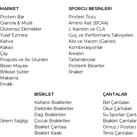
MARKET
SPORCU BESİNLERİ
Protein Bar
Protein Tozu
Granola & Müsli
Amino Asit (BCAA)
Glutensiz Ekmekler
L Karnitin ve CLA
Yulaf Ezmesi
Güç ve Performans Takviyeleri
Kahve
Kilo ve Hacim (Gainer)
Kakao
Kombinasyonlar
Çay
Kreatin
Propolis ve Arı Ürünleri
Tatlandırıcılar
Besin Mayası
Proteinli Besinler
Bitkisel Sütler
Shaker
Makarna
Fındık
BİSİKLET
ÇANTALAR
Katlanır Bisikletler
Bel Çantaları
Elektrikli Bisikletler
Okul Çantaları
Dağ Bisikletleri
Su Sporları Çanta
Eklem Sağlığı
Çocuk Bisikletleri
Bisiklet Çantalar
Bisiklet Çantası
Omuz / Postacı 
Bisiklet Kaskı
Tenis Çantaları