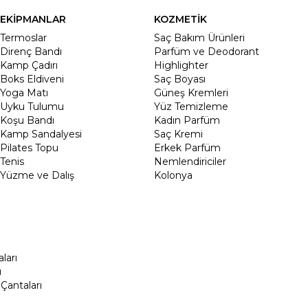
EKİPMANLAR
KOZMETİK
Termoslar
Saç Bakım Ürünleri
Direnç Bandı
Parfüm ve Deodorant
Kamp Çadırı
Highlighter
Boks Eldiveni
Saç Boyası
Yoga Matı
Güneş Kremleri
Uyku Tulumu
Yüz Temizleme
Koşu Bandı
Kadın Parfüm
Kamp Sandalyesi
Saç Kremi
Pilates Topu
Erkek Parfüm
Tenis
Nemlendiriciler
Yüzme ve Dalış
Kolonya
ları
ı
Çantaları