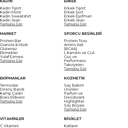
KADIN
ERKEK
Kadın Tişört
Erkek Tişört
Kadın Mont
Erkek Şort
Kadın Sweatshirt
Erkek Eşofman
Kadın Jean
Erkek Jean
Tümünü Gör
Tümünü Gör
MARKET
SPORCU BESİNLERİ
Protein Bar
Protein Tozu
Granola & Müsli
Amino Asit
Glutensiz
(BCAA)
Ekmekler
L Karnitin ve CLA
Yulaf Ezmesi
Güç ve
Tümünü Gör
Performans
Takviyeleri
Tümünü Gör
EKİPMANLAR
KOZMETİK
Termoslar
Saç Bakım
Direnç Bandı
Ürünleri
Kamp Çadırı
Parfüm ve
Boks Eldiveni
Deodorant
Tümünü Gör
Highlighter
Saç Boyası
Tümünü Gör
VİTAMİNLER
BİSİKLET
C Vitamini
Katlanır