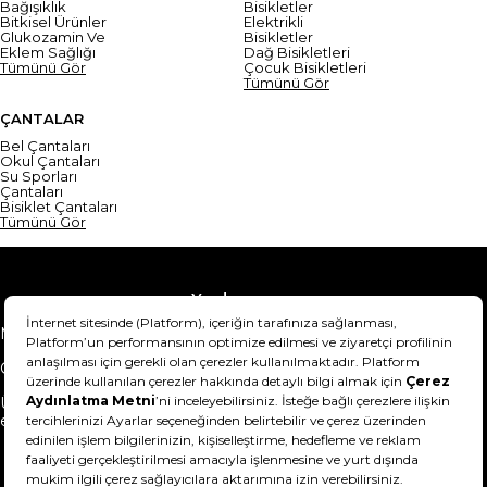
Bağışıklık
Bisikletler
Bitkisel Ürünler
Elektrikli
Glukozamin Ve
Bisikletler
Eklem Sağlığı
Dağ Bisikletleri
Tümünü Gör
Çocuk Bisikletleri
Tümünü Gör
ÇANTALAR
Bel Çantaları
Okul Çantaları
Su Sporları
Çantaları
Bisiklet Çantaları
Tümünü Gör
Yardım
Mesafeli Satış Sözleşmesi
Teslimat Bilgisi
Gizlilik Sözleşmesi
Şartlar & Koşullar
Ürünümü nasıl iade
Hakkımızda
edebilirim?