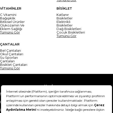
VİTAMİNLER
BİSİKLET
C Vitamini
Katlanır
Bağışıklık
Bisikletler
Bitkisel Ürünler
Elektrikli
Glukozamin Ve
Bisikletler
Eklem Sağlığı
Dağ Bisikletleri
Tümünü Gör
Çocuk Bisikletleri
Tümünü Gör
ÇANTALAR
Bel Çantaları
Okul Çantaları
Su Sporları
Çantaları
Bisiklet Çantaları
Tümünü Gör
Yardım
Mesafeli Satış Sözleşmesi
Teslimat Bilgisi
Gizlilik Sözleşmesi
Şartlar & Koşullar
Ürünümü nasıl iade
Hakkımızda