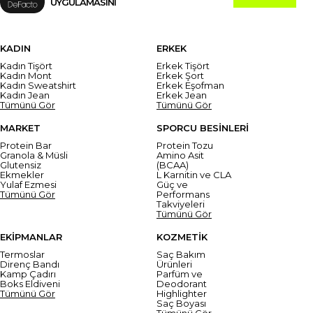
UYGULAMASINI
KADIN
ERKEK
Kadın Tişört
Erkek Tişört
Kadın Mont
Erkek Şort
Kadın Sweatshirt
Erkek Eşofman
Kadın Jean
Erkek Jean
Tümünü Gör
Tümünü Gör
MARKET
SPORCU BESİNLERİ
Protein Bar
Protein Tozu
Granola & Müsli
Amino Asit
Glutensiz
(BCAA)
Ekmekler
L Karnitin ve CLA
Yulaf Ezmesi
Güç ve
Tümünü Gör
Performans
Takviyeleri
Tümünü Gör
EKİPMANLAR
KOZMETİK
Termoslar
Saç Bakım
Direnç Bandı
Ürünleri
Kamp Çadırı
Parfüm ve
Boks Eldiveni
Deodorant
Tümünü Gör
Highlighter
Saç Boyası
Tümünü Gör