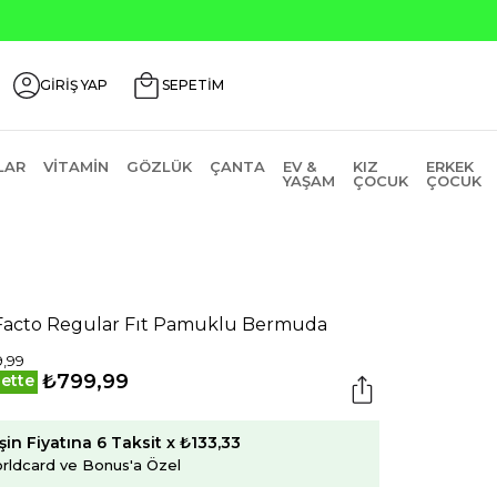
Seçili Ürünlerde ₺2000 Üz
GİRİŞ YAP
SEPETİM
LAR
VITAMIN
GÖZLÜK
ÇANTA
EV &
KIZ
ERKEK
YAŞAM
ÇOCUK
ÇOCUK
acto Regular Fıt Pamuklu Bermuda
,99
₺799,99
ette
şin Fiyatına 6 Taksit x ₺133,33
rldcard ve Bonus'a Özel