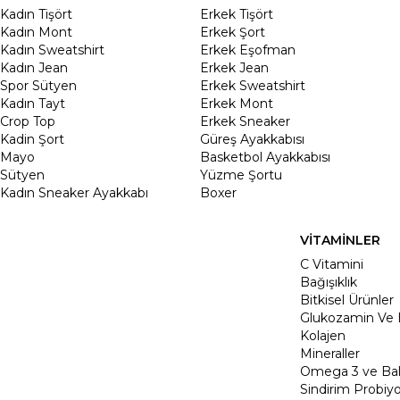
Kadın Tişört
Erkek Tişört
Kadın Mont
Erkek Şort
Kadın Sweatshirt
Erkek Eşofman
Kadın Jean
Erkek Jean
Spor Sütyen
Erkek Sweatshirt
Kadın Tayt
Erkek Mont
Crop Top
Erkek Sneaker
Kadin Şort
Güreş Ayakkabısı
Mayo
Basketbol Ayakkabısı
Sütyen
Yüzme Şortu
Kadın Sneaker Ayakkabı
Boxer
VİTAMİNLER
C Vitamini
Bağışıklık
Bitkisel Ürünler
Glukozamin Ve 
Kolajen
Mineraller
Omega 3 ve Balı
Sindirim Probiyo