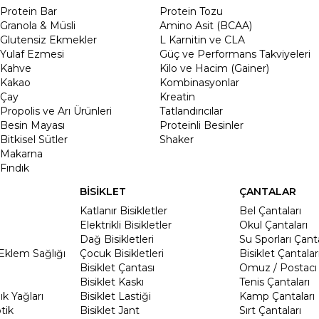
Protein Bar
Protein Tozu
Granola & Müsli
Amino Asit (BCAA)
Glutensiz Ekmekler
L Karnitin ve CLA
Yulaf Ezmesi
Güç ve Performans Takviyeleri
Kahve
Kilo ve Hacim (Gainer)
Kakao
Kombinasyonlar
Çay
Kreatin
Propolis ve Arı Ürünleri
Tatlandırıcılar
Besin Mayası
Proteinli Besinler
Bitkisel Sütler
Shaker
Makarna
Fındık
BİSİKLET
ÇANTALAR
Katlanır Bisikletler
Bel Çantaları
Elektrikli Bisikletler
Okul Çantaları
Dağ Bisikletleri
Su Sporları Çanta
Eklem Sağlığı
Çocuk Bisikletleri
Bisiklet Çantalar
Bisiklet Çantası
Omuz / Postacı 
Bisiklet Kaskı
Tenis Çantaları
k Yağları
Bisiklet Lastiği
Kamp Çantaları
tik
Bisiklet Jant
Sırt Çantaları