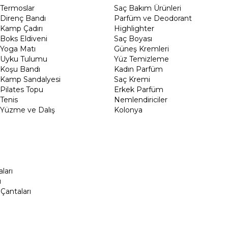
Termoslar
Saç Bakım Ürünleri
Direnç Bandı
Parfüm ve Deodorant
Kamp Çadırı
Highlighter
Boks Eldiveni
Saç Boyası
Yoga Matı
Güneş Kremleri
Uyku Tulumu
Yüz Temizleme
Koşu Bandı
Kadın Parfüm
Kamp Sandalyesi
Saç Kremi
Pilates Topu
Erkek Parfüm
Tenis
Nemlendiriciler
Yüzme ve Dalış
Kolonya
ları
ı
Çantaları