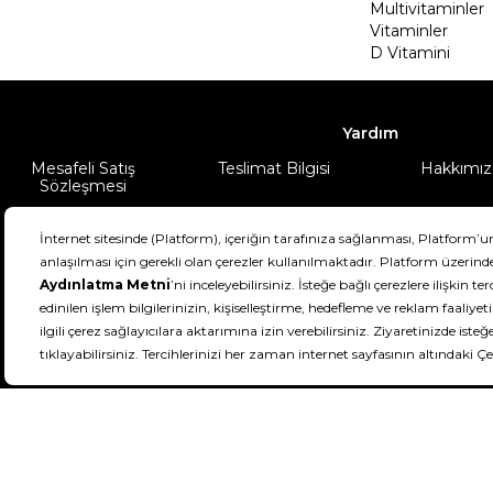
Multivitaminler
Vitaminler
D Vitamini
Yardım
Mesafeli Satış
Teslimat Bilgisi
Hakkımız
Sözleşmesi
Şartlar & Koşullar
Ürünüm
DeFactoFIT ©️ 2022-2026. Tüm hakları sa
11
SEÇİNİZ