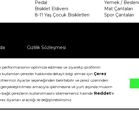
Pedal
Yemek / Beslen
Bisiklet Eldiveni
Mat Çantaları
8-11 Yaş Çocuk Bisikletleri
Spor Çantaları
da
Gizlilik Sözleşmesi
ü nasıl iade edebilirim?
klıdır.