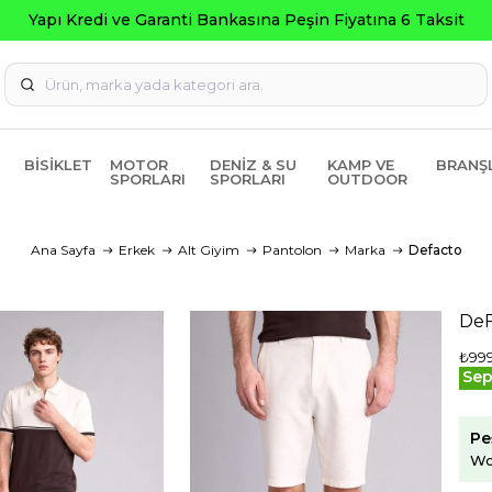
BISIKLET
MOTOR
DENIZ & SU
KAMP VE
BRANŞ
SPORLARI
SPORLARI
OUTDOOR
Ana Sayfa
Erkek
Alt Giyim
Pantolon
Marka
Defacto
DeF
₺999
Sep
Pe
Wo