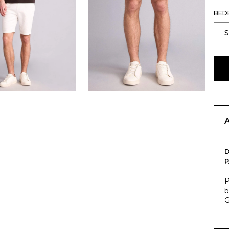
BED
P
b
G