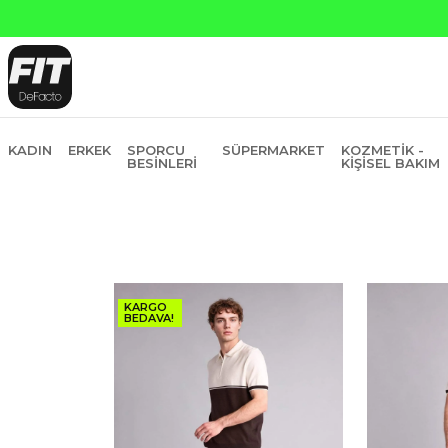
ankasına Peşin Fiyatına 6 Taksit
KADIN
ERKEK
SPORCU
SÜPERMARKET
KOZMETIK -
BESINLERI
KIŞISEL BAKIM
KARGO
BEDAVA!