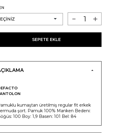
EN
SEPETE EKLE
AÇIKLAMA
DEFACTO
PANTOLON
amuklu kumaştan üretilmiş regular fit erkek
ermuda şort. Pamuk 100% Manken Bedeni:
öğüs: 100 Boy: 1,9 Basen: 101 Bel: 84