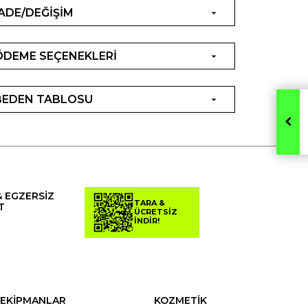
İADE/DEĞİŞİM
ÖDEME SEÇENEKLERİ
BEDEN TABLOSU
& EGZERSİZ
TARA &
T
ÜCRETSİZ
İNDİR!
EKİPMANLAR
KOZMETİK