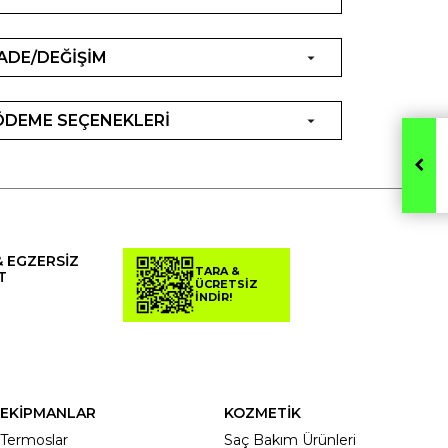
İADE/DEĞİŞİM
ÖDEME SEÇENEKLERİ
& EGZERSİZ
TARA &
T
ÜCRETSİZ
İNDİR!
EKİPMANLAR
KOZMETİK
Termoslar
Saç Bakım Ürünleri