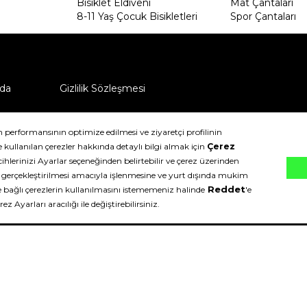
Bisiklet Eldiveni
Mat Çantaları
8-11 Yaş Çocuk Bisikletleri
Spor Çantaları
da
Gizlilik Sözleşmesi
ü nasıl iade edebilirim?
klıdır.