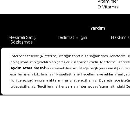
Vitaminler
D Vitamini
Yardım
Mesafeli Satış
Teslimat Bilgisi
Hakkımız
Sözleşmesi
Şartlar & Koşullar
Ürünüm
DeFactoFIT ©️ 2022-2026. Tüm hakları sa
21
SEÇİNİZ