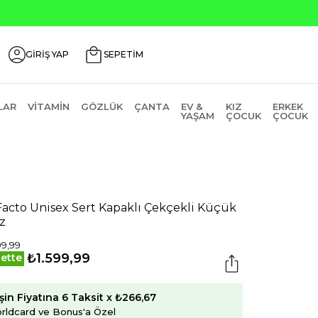
GİRİŞ YAP
SEPETİM
LAR
VITAMIN
GÖZLÜK
ÇANTA
EV &
KIZ
ERKEK
YAŞAM
ÇOCUK
ÇOCUK
acto Unisex Sert Kapaklı Çekçekli Küçük
iz
99,99
₺1.599,99
ette
şin Fiyatına 6 Taksit x ₺266,67
rldcard ve Bonus'a Özel