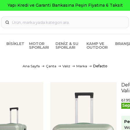
pı Kredi ve Garanti Bankasına Peşin Fiyatına 6 Taksit
BISIKLET
MOTOR
DENIZ & SU
KAMP VE
BRANŞ
SPORLARI
SPORLARI
OUTDOOR
Ana Sayfa
Çanta
Valiz
Marka
Defacto
DeF
Val
₺1.9
Sep
Pe
Wo