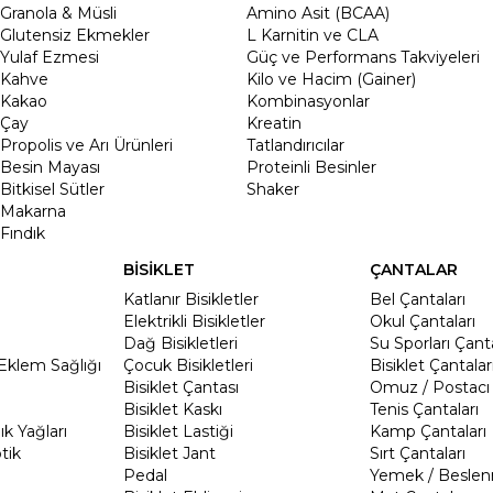
Granola & Müsli
Amino Asit (BCAA)
Glutensiz Ekmekler
L Karnitin ve CLA
Yulaf Ezmesi
Güç ve Performans Takviyeleri
Kahve
Kilo ve Hacim (Gainer)
Kakao
Kombinasyonlar
Çay
Kreatin
Propolis ve Arı Ürünleri
Tatlandırıcılar
Besin Mayası
Proteinli Besinler
Bitkisel Sütler
Shaker
Makarna
Fındık
BİSİKLET
ÇANTALAR
Katlanır Bisikletler
Bel Çantaları
Elektrikli Bisikletler
Okul Çantaları
Dağ Bisikletleri
Su Sporları Çanta
Eklem Sağlığı
Çocuk Bisikletleri
Bisiklet Çantalar
Bisiklet Çantası
Omuz / Postacı 
Bisiklet Kaskı
Tenis Çantaları
k Yağları
Bisiklet Lastiği
Kamp Çantaları
tik
Bisiklet Jant
Sırt Çantaları
Pedal
Yemek / Beslen