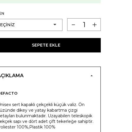
EN
SEPETE EKLE
AÇIKLAMA
DEFACTO
nisex sert kapaklı çekçekli küçük valiz. Ön
üzünde dikey ve yatay kabartma çizgi
etayları bulunmaktadır. Uzayabilen teleskopik
ekçek sapı ve dört adet çift tekerleğe sahiptir.
oliester 100%,Plastik 100%