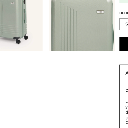
BED
U
y
d
ç
P