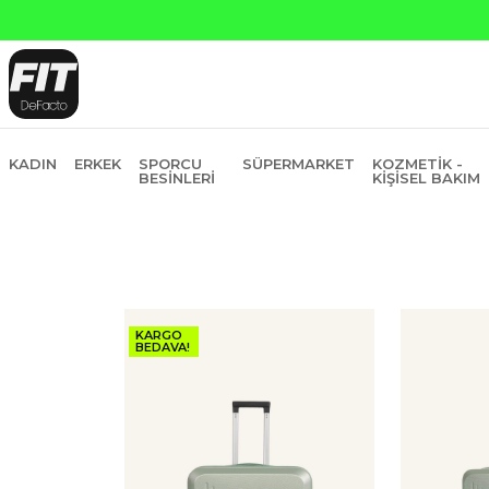
Ya
KADIN
ERKEK
SPORCU
SÜPERMARKET
KOZMETIK -
BESINLERI
KIŞISEL BAKIM
KARGO
BEDAVA!