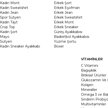
Kadın Mont
Erkek Şort
Kadın Sweatshirt
Erkek Eşofman
Kadın Jean
Erkek Jean
Spor Sütyen
Erkek Sweatshirt
Kadın Tayt
Erkek Mont
Crop Top
Erkek Sneaker
Kadin Şort
Güreş Ayakkabısı
Mayo
Basketbol Ayakkabısı
Sütyen
Yüzme Şortu
Kadın Sneaker Ayakkabı
Boxer
VİTAMİNLER
C Vitamini
Bağışıklık
Bitkisel Ürünler
Glukozamin Ve 
Kolajen
Mineraller
Omega 3 ve Balı
Sindirim Probiyo
Multivitaminler