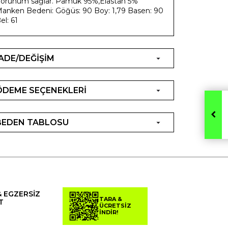
örünüm sağlar. Pamuk 95%,Elastan 5%
anken Bedeni: Göğüs: 90 Boy: 1,79 Basen: 90
el: 61
İADE/DEĞİŞİM
ÖDEME SEÇENEKLERİ
BEDEN TABLOSU
& EGZERSİZ
TARA &
T
ÜCRETSİZ
İNDİR!