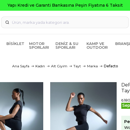
BISIKLET
MOTOR
DENIZ & SU
KAMP VE
BRANŞ
SPORLARI
SPORLARI
OUTDOOR
Ana Sayfa
Kadın
Alt Giyim
Tayt
Marka
Defacto
DeF
Tay
₺180
Sep
Pe
Wo