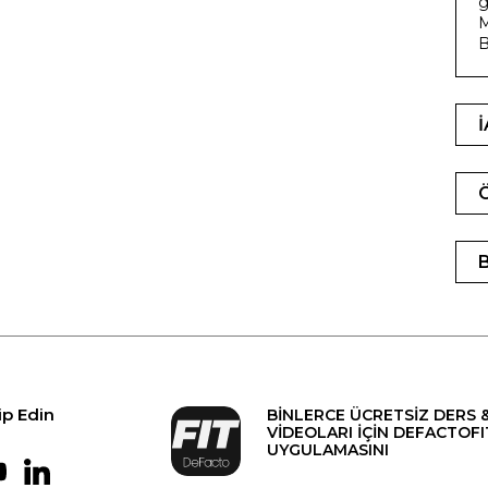
g
M
B
ip Edin
BİNLERCE ÜCRETSİZ DERS 
VİDEOLARI İÇİN DEFACTOFI
UYGULAMASINI