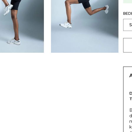
BED
B
d
m
k