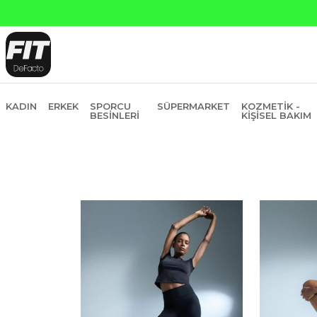
na Peşin Fiyatına 6 Taksit
KADIN
ERKEK
SPORCU
SÜPERMARKET
KOZMETIK -
BESINLERI
KIŞISEL BAKIM