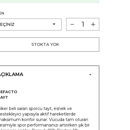
EN
STOKTA YOK
AÇIKLAMA
DEFACTO
TAYT
iker beli saran sporcu tayt, esnek ve
estekleyici yapısıyla aktif hareketlerde
aksimum konfor sunar. Vücuda tam oturan
esimiyle spor performansınızı artırırken şık bir