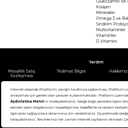
Glukozamin Ve 
Kolajen
Mineraller
Omega 3 ve Balı
Sindirim Probiyo
Multivitaminler
Vitaminler
D Vitamini
Yardım
Mesafeli Satış
Teslimat Bilgisi
Hakkımız
Sözleşmesi
Şartlar & Koşullar
Ürünüm
DeFactoFIT ©️ 2022-2026. Tüm hakları sa
21