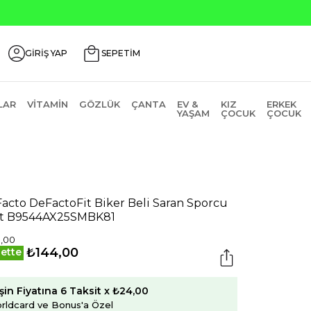
Seçili Ürünlerde ₺2000 Üzeri ₺2
GİRİŞ YAP
SEPETİM
LAR
VITAMIN
GÖZLÜK
ÇANTA
EV &
KIZ
ERKEK
YAŞAM
ÇOCUK
ÇOCUK
acto DeFactoFit Biker Beli Saran Sporcu
t B9544AX25SMBK81
,00
₺144,00
ette
şin Fiyatına 6 Taksit x ₺24,00
rldcard ve Bonus'a Özel