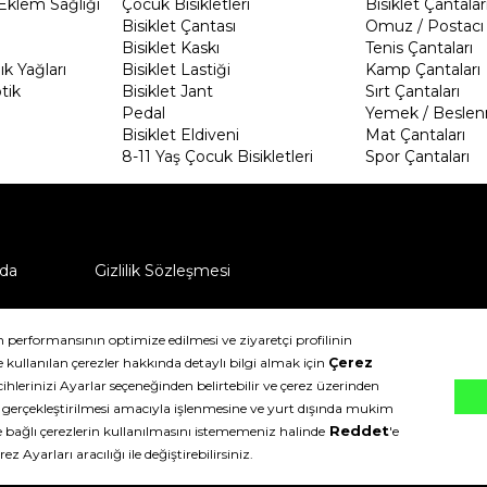
Eklem Sağlığı
Çocuk Bisikletleri
Bisiklet Çantalar
Bisiklet Çantası
Omuz / Postacı 
Bisiklet Kaskı
Tenis Çantaları
k Yağları
Bisiklet Lastiği
Kamp Çantaları
tik
Bisiklet Jant
Sırt Çantaları
Pedal
Yemek / Beslen
Bisiklet Eldiveni
Mat Çantaları
8-11 Yaş Çocuk Bisikletleri
Spor Çantaları
da
Gizlilik Sözleşmesi
ü nasıl iade edebilirim?
klıdır.