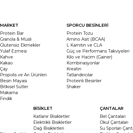
MARKET
SPORCU BESİNLERİ
Protein Bar
Protein Tozu
Granola & Müsli
Amino Asit (BCAA)
Glutensiz Ekmekler
L Karnitin ve CLA
Yulaf Ezmesi
Güç ve Performans Takviyeleri
Kahve
Kilo ve Hacim (Gainer)
Kakao
Kombinasyonlar
Çay
Kreatin
Propolis ve Arı Ürünleri
Tatlandırıcılar
Besin Mayası
Proteinli Besinler
Bitkisel Sütler
Shaker
Makarna
Fındık
BİSİKLET
ÇANTALAR
Katlanır Bisikletler
Bel Çantaları
Elektrikli Bisikletler
Okul Çantaları
Dağ Bisikletleri
Su Sporları Çanta