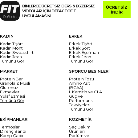
BİNLERCE ÜCRETSİZ DERS & EGZERSİZ
ÜCRETSİZ
VİDEOLARI İÇİN DEFACTOFIT
İNDİR
UYGULAMASINI
KADIN
ERKEK
Kadın Tişört
Erkek Tişört
Kadın Mont
Erkek Şort
Kadın Sweatshirt
Erkek Eşofman
Kadın Jean
Erkek Jean
Tümünü Gör
Tümünü Gör
MARKET
SPORCU BESİNLERİ
Protein Bar
Protein Tozu
Granola & Müsli
Amino Asit
Glutensiz
(BCAA)
Ekmekler
L Karnitin ve CLA
Yulaf Ezmesi
Güç ve
Tümünü Gör
Performans
Takviyeleri
Tümünü Gör
EKİPMANLAR
KOZMETİK
Termoslar
Saç Bakım
Direnç Bandı
Ürünleri
Kamp Çadırı
Parfüm ve