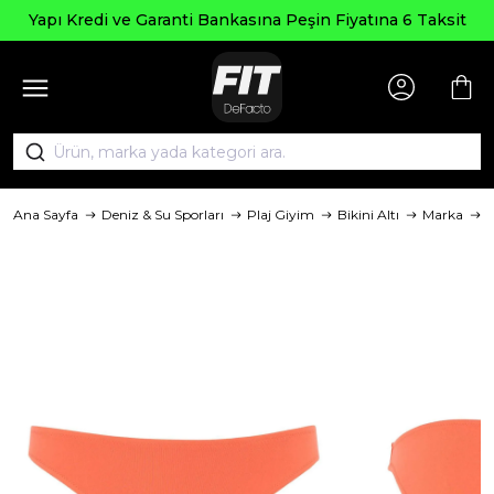
 Kredi ve Garanti Bankasına Peşin Fiyatına 6 Taksit
Ana Sayfa
Deniz & Su Sporları
Plaj Giyim
Bikini Altı
Marka
D