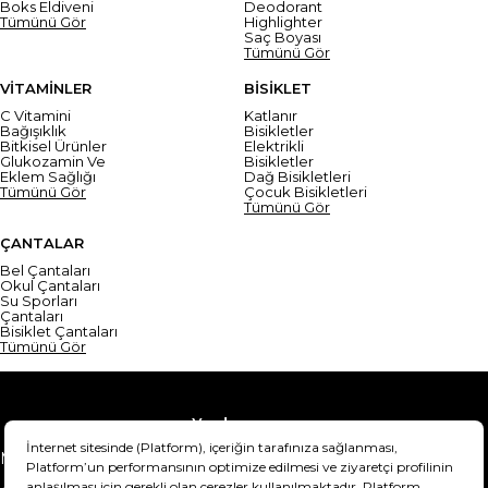
Boks Eldiveni
Deodorant
Tümünü Gör
Highlighter
Saç Boyası
Tümünü Gör
VİTAMİNLER
BİSİKLET
C Vitamini
Katlanır
Bağışıklık
Bisikletler
Bitkisel Ürünler
Elektrikli
Glukozamin Ve
Bisikletler
Eklem Sağlığı
Dağ Bisikletleri
Tümünü Gör
Çocuk Bisikletleri
Tümünü Gör
ÇANTALAR
Bel Çantaları
Okul Çantaları
Su Sporları
Çantaları
Bisiklet Çantaları
Tümünü Gör
Yardım
Mesafeli Satış Sözleşmesi
Teslimat Bilgisi