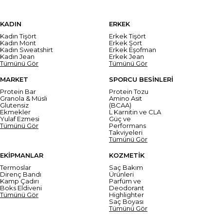
KADIN
ERKEK
Kadın Tişört
Erkek Tişört
Kadın Mont
Erkek Şort
Kadın Sweatshirt
Erkek Eşofman
Kadın Jean
Erkek Jean
Tümünü Gör
Tümünü Gör
MARKET
SPORCU BESİNLERİ
Protein Bar
Protein Tozu
Granola & Müsli
Amino Asit
Glutensiz
(BCAA)
Ekmekler
L Karnitin ve CLA
Yulaf Ezmesi
Güç ve
Tümünü Gör
Performans
Takviyeleri
Tümünü Gör
EKİPMANLAR
KOZMETİK
Termoslar
Saç Bakım
Direnç Bandı
Ürünleri
Kamp Çadırı
Parfüm ve
Boks Eldiveni
Deodorant
Tümünü Gör
Highlighter
Saç Boyası
Tümünü Gör