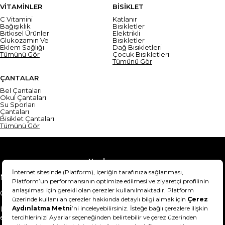
VİTAMİNLER
BİSİKLET
C Vitamini
Katlanır
Bağışıklık
Bisikletler
Bitkisel Ürünler
Elektrikli
Glukozamin Ve
Bisikletler
Eklem Sağlığı
Dağ Bisikletleri
Tümünü Gör
Çocuk Bisikletleri
Tümünü Gör
ÇANTALAR
Bel Çantaları
Okul Çantaları
Su Sporları
Çantaları
Bisiklet Çantaları
Tümünü Gör
Yardım
Mesafeli Satış Sözleşmesi
Teslimat Bilgisi
Gizlilik Sözleşmesi
Şartlar & Koşullar
Ürünümü nasıl iade
Hakkımızda
edebilirim?