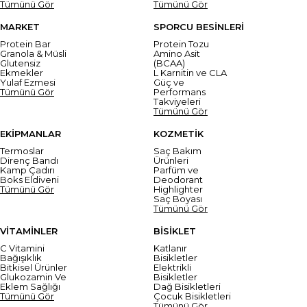
Tümünü Gör
Tümünü Gör
MARKET
SPORCU BESİNLERİ
Protein Bar
Protein Tozu
Granola & Müsli
Amino Asit
Glutensiz
(BCAA)
Ekmekler
L Karnitin ve CLA
Yulaf Ezmesi
Güç ve
Tümünü Gör
Performans
Takviyeleri
Tümünü Gör
EKİPMANLAR
KOZMETİK
Termoslar
Saç Bakım
Direnç Bandı
Ürünleri
Kamp Çadırı
Parfüm ve
Boks Eldiveni
Deodorant
Tümünü Gör
Highlighter
Saç Boyası
Tümünü Gör
VİTAMİNLER
BİSİKLET
C Vitamini
Katlanır
Bağışıklık
Bisikletler
Bitkisel Ürünler
Elektrikli
Glukozamin Ve
Bisikletler
Eklem Sağlığı
Dağ Bisikletleri
Tümünü Gör
Çocuk Bisikletleri
Tümünü Gör