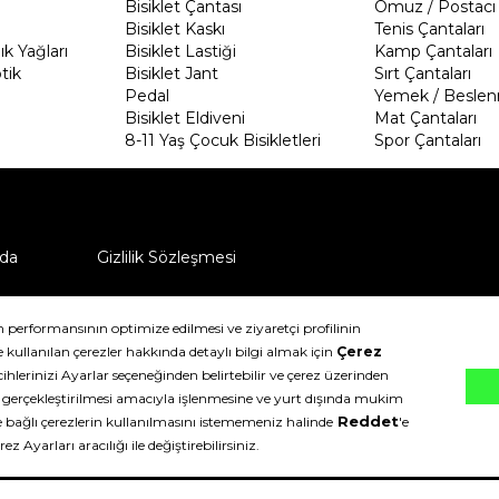
Bisiklet Çantası
Omuz / Postacı 
Bisiklet Kaskı
Tenis Çantaları
k Yağları
Bisiklet Lastiği
Kamp Çantaları
tik
Bisiklet Jant
Sırt Çantaları
Pedal
Yemek / Beslen
Bisiklet Eldiveni
Mat Çantaları
8-11 Yaş Çocuk Bisikletleri
Spor Çantaları
da
Gizlilik Sözleşmesi
ü nasıl iade edebilirim?
klıdır.