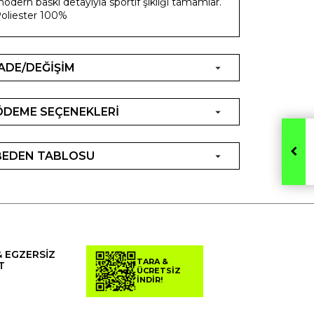
odern baskı detayıyla sportif şıklığı tamamlar.
oliester 100%
İADE/DEĞİŞİM
ÖDEME SEÇENEKLERİ
BEDEN TABLOSU
& EGZERSİZ
TARA &
T
ÜCRETSİZ
İNDİR!