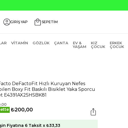
GİRİŞ YAP
SEPETİM
LAR
VITAMIN
GÖZLÜK
ÇANTA
EV &
KIZ
ERKEK
YAŞAM
ÇOCUK
ÇOCUK
acto DeFactoFit Hızlı Kuruyan Nefes
bilen Boxy Fit Baskılı Bisiklet Yaka Sporcu
et E4391AX25HSBK81
0,00
₺200,00
ette
şin Fiyatına 6 Taksit x ₺33,33