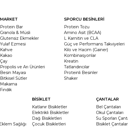
MARKET
SPORCU BESİNLERİ
Protein Bar
Protein Tozu
Granola & Müsli
Amino Asit (BCAA)
Glutensiz Ekmekler
L Karnitin ve CLA
Yulaf Ezmesi
Güç ve Performans Takviyeleri
Kahve
Kilo ve Hacim (Gainer)
Kakao
Kombinasyonlar
Çay
Kreatin
Propolis ve Arı Ürünleri
Tatlandırıcılar
Besin Mayası
Proteinli Besinler
Bitkisel Sütler
Shaker
Makarna
Fındık
BİSİKLET
ÇANTALAR
Katlanır Bisikletler
Bel Çantaları
Elektrikli Bisikletler
Okul Çantaları
Dağ Bisikletleri
Su Sporları Çanta
Eklem Sağlığı
Çocuk Bisikletleri
Bisiklet Çantalar