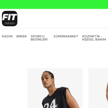
Yapı Kred
KADIN
ERKEK
SPORCU
SÜPERMARKET
KOZMETIK -
BESINLERI
KIŞISEL BAKIM