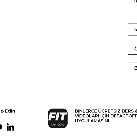
m
P
ip Edin
BİNLERCE ÜCRETSİZ DERS 
VİDEOLARI İÇİN DEFACTOFI
UYGULAMASINI