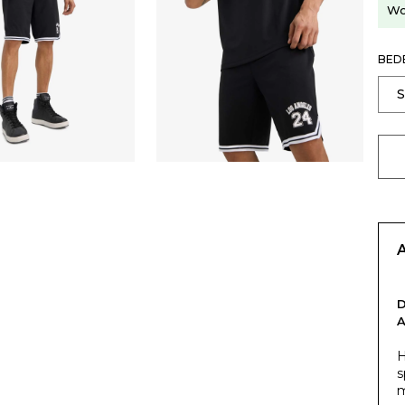
Wo
BED
H
s
m