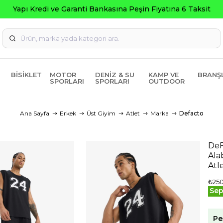
i ve Garanti Bankasına Peşin Fiyatına 6 Taksit
BISIKLET
MOTOR
DENIZ & SU
KAMP VE
BRANŞ
SPORLARI
SPORLARI
OUTDOOR
Ana Sayfa
Erkek
Üst Giyim
Atlet
Marka
Defacto
DeF
Ala
Atl
₺25
Sep
Pe