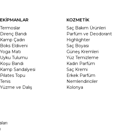
EKİPMANLAR
KOZMETİK
Termoslar
Saç Bakım Ürünleri
Direnç Bandı
Parfüm ve Deodorant
Kamp Çadırı
Highlighter
Boks Eldiveni
Saç Boyası
Yoga Matı
Güneş Kremleri
Uyku Tulumu
Yüz Temizleme
Koşu Bandı
Kadın Parfüm
Kamp Sandalyesi
Saç Kremi
Pilates Topu
Erkek Parfüm
Tenis
Nemlendiriciler
Yüzme ve Dalış
Kolonya
ları
ı