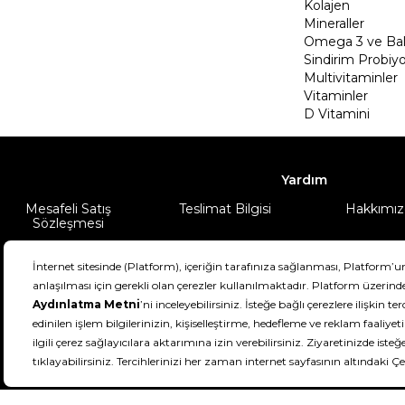
Kolajen
Mineraller
Omega 3 ve Balı
Sindirim Probiyo
Multivitaminler
Vitaminler
D Vitamini
Yardım
Mesafeli Satış
Teslimat Bilgisi
Hakkımız
Sözleşmesi
Şartlar & Koşullar
Ürünüm
DeFactoFIT ©️ 2022-2026. Tüm hakları sa
11
SEÇİNİZ