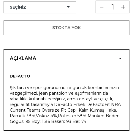
STOKTA YOK
AÇIKLAMA
DEFACTO
Şık tarzı ve spor görünümü ile günlük kombinlerinizin
vazgeçilmezi, jean pantolon ve eşofmanlarınızla
rahatlıkla kullanabileceğiniz, arma detaylı ve çıtçıtlı,
regular fit tasarımıyla DeFacto Erkek DeFactoFit NBA
Current Teams Oversize Fit Cepli Kalın Kumaş Hırka.
Pamuk 38%,Viskoz 4%,Poliester 58% Manken Bedeni:
Göğüs: 95 Boy: 1,86 Basen: 93 Bel: 74