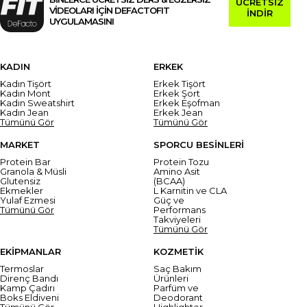
ÜCRETSİZ
VİDEOLARI İÇİN DEFACTOFIT
İNDİR
UYGULAMASINI
KADIN
ERKEK
Kadın Tişört
Erkek Tişört
Kadın Mont
Erkek Şort
Kadın Sweatshirt
Erkek Eşofman
Kadın Jean
Erkek Jean
Tümünü Gör
Tümünü Gör
MARKET
SPORCU BESİNLERİ
Protein Bar
Protein Tozu
Granola & Müsli
Amino Asit
Glutensiz
(BCAA)
Ekmekler
L Karnitin ve CLA
Yulaf Ezmesi
Güç ve
Tümünü Gör
Performans
Takviyeleri
Tümünü Gör
EKİPMANLAR
KOZMETİK
Termoslar
Saç Bakım
Direnç Bandı
Ürünleri
Kamp Çadırı
Parfüm ve
Boks Eldiveni
Deodorant
Tümünü Gör
Highlighter