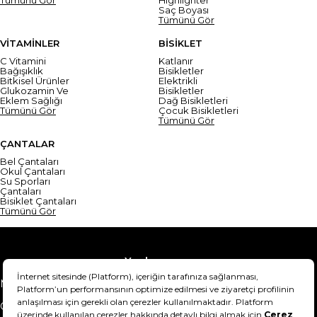
Saç Boyası
Tümünü Gör
VİTAMİNLER
BİSİKLET
C Vitamini
Katlanır
Bağışıklık
Bisikletler
Bitkisel Ürünler
Elektrikli
Glukozamin Ve
Bisikletler
Eklem Sağlığı
Dağ Bisikletleri
Tümünü Gör
Çocuk Bisikletleri
Tümünü Gör
ÇANTALAR
Bel Çantaları
Okul Çantaları
Su Sporları
Çantaları
Bisiklet Çantaları
Tümünü Gör
Yardım
Mesafeli Satış Sözleşmesi
Teslimat Bilgisi
Gizlilik Sözleşmesi
Şartlar & Koşullar