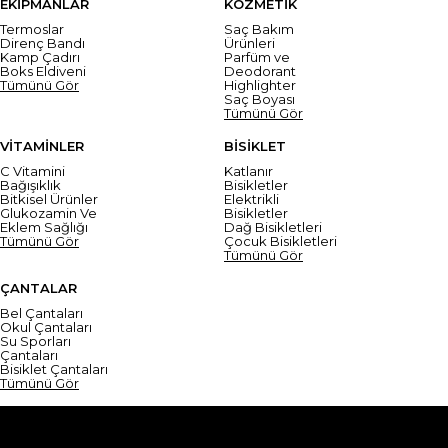
EKİPMANLAR
KOZMETİK
Termoslar
Saç Bakım
Direnç Bandı
Ürünleri
Kamp Çadırı
Parfüm ve
Boks Eldiveni
Deodorant
Tümünü Gör
Highlighter
Saç Boyası
Tümünü Gör
VİTAMİNLER
BİSİKLET
C Vitamini
Katlanır
Bağışıklık
Bisikletler
Bitkisel Ürünler
Elektrikli
Glukozamin Ve
Bisikletler
Eklem Sağlığı
Dağ Bisikletleri
Tümünü Gör
Çocuk Bisikletleri
Tümünü Gör
ÇANTALAR
Bel Çantaları
Okul Çantaları
Su Sporları
Çantaları
Bisiklet Çantaları
Tümünü Gör