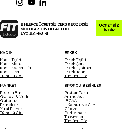
BİNLERCE ÜCRETSİZ DERS & EGZERSİZ
ÜCRETSİZ
VİDEOLARI İÇİN DEFACTOFIT
İNDİR
UYGULAMASINI
KADIN
ERKEK
Kadın Tişört
Erkek Tişört
Kadın Mont
Erkek Şort
Kadın Sweatshirt
Erkek Eşofman
Kadın Jean
Erkek Jean
Tümünü Gör
Tümünü Gör
MARKET
SPORCU BESİNLERİ
Protein Bar
Protein Tozu
Granola & Müsli
Amino Asit
Glutensiz
(BCAA)
Ekmekler
L Karnitin ve CLA
Yulaf Ezmesi
Güç ve
Tümünü Gör
Performans
Takviyeleri
Tümünü Gör