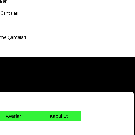
ları
ı
Çantaları
me Çantaları