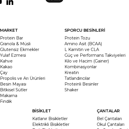
MARKET
SPORCU BESİNLERİ
Protein Bar
Protein Tozu
Granola & Müsli
Amino Asit (BCAA)
Glutensiz Ekmekler
L Karnitin ve CLA
Yulaf Ezmesi
Güç ve Performans Takviyeleri
Kahve
Kilo ve Hacim (Gainer)
Kakao
Kombinasyonlar
Çay
Kreatin
Propolis ve Arı Ürünleri
Tatlandırıcılar
Besin Mayası
Proteinli Besinler
Bitkisel Sütler
Shaker
Makarna
Fındık
BİSİKLET
ÇANTALAR
Katlanır Bisikletler
Bel Çantaları
Elektrikli Bisikletler
Okul Çantaları