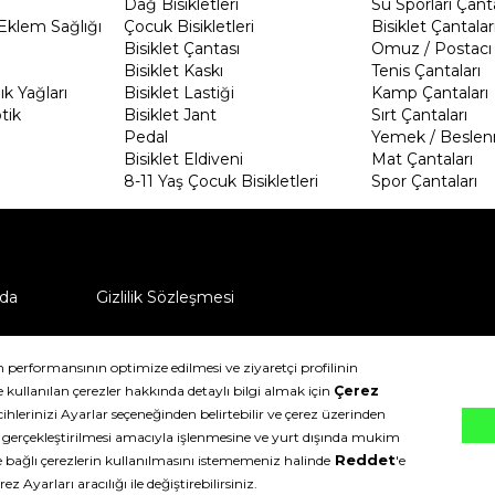
Dağ Bisikletleri
Su Sporları Çanta
Eklem Sağlığı
Çocuk Bisikletleri
Bisiklet Çantalar
Bisiklet Çantası
Omuz / Postacı 
Bisiklet Kaskı
Tenis Çantaları
k Yağları
Bisiklet Lastiği
Kamp Çantaları
tik
Bisiklet Jant
Sırt Çantaları
Pedal
Yemek / Beslen
Bisiklet Eldiveni
Mat Çantaları
8-11 Yaş Çocuk Bisikletleri
Spor Çantaları
da
Gizlilik Sözleşmesi
ü nasıl iade edebilirim?
klıdır.