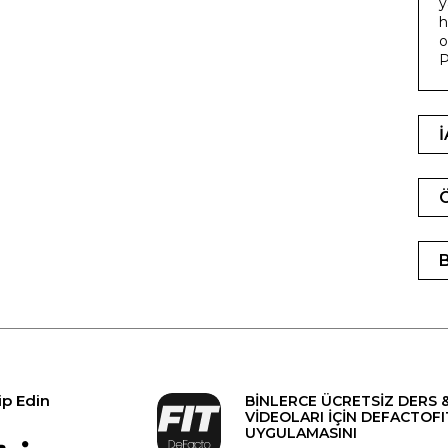
y
h
o
ip Edin
BİNLERCE ÜCRETSİZ DERS 
VİDEOLARI İÇİN DEFACTOFI
UYGULAMASINI