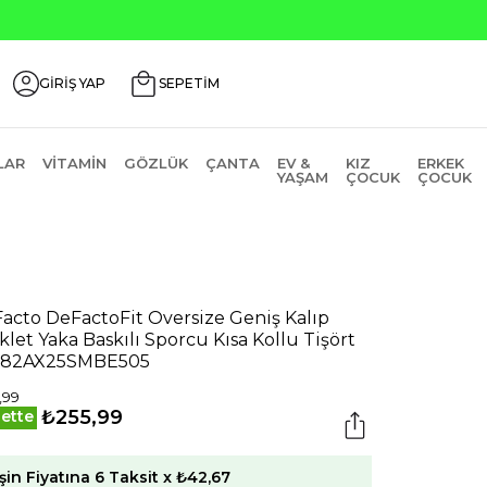
nlerde ₺2000 Üzeri ₺200 İndirim Kodu: AGUSTOS200
GİRİŞ YAP
SEPETİM
LAR
VITAMIN
GÖZLÜK
ÇANTA
EV &
KIZ
ERKEK
YAŞAM
ÇOCUK
ÇOCUK
acto DeFactoFit Oversize Geniş Kalıp
iklet Yaka Baskılı Sporcu Kısa Kollu Tişört
582AX25SMBE505
,99
₺255,99
ette
şin Fiyatına 6 Taksit x ₺42,67