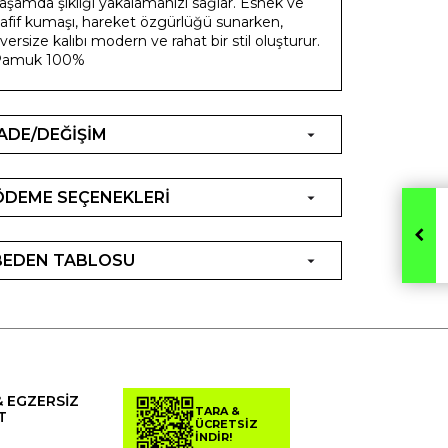
aşamda şıklığı yakalamanızı sağlar. Esnek ve
afif kumaşı, hareket özgürlüğü sunarken,
versize kalıbı modern ve rahat bir stil oluşturur.
Pamuk 100%
İADE/DEĞİŞİM
ÖDEME SEÇENEKLERİ
BEDEN TABLOSU
& EGZERSİZ
TARA &
T
ÜCRETSİZ
İNDİR!