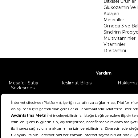
Bitkisel Ürünler
Glukozamin Ve 
Kolajen
Mineraller
Omega 3 ve Balı
Sindirim Probiyo
Multivitaminler
Vitaminler
D Vitamini
Yardım
Mesafeli Satış
Teslimat Bilgisi
Hakkımız
Sözleşmesi
Şartlar & Koşullar
Ürünüm
DeFactoFIT ©️ 2022-2026. Tüm hakları sa