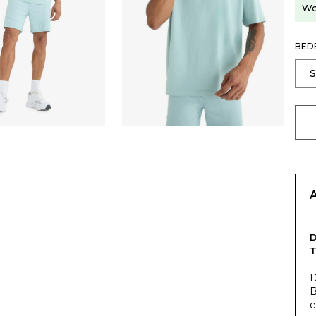
Wo
BED
T
D
B
e