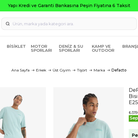
Seçili Ürü
BISIKLET
MOTOR
DENIZ & SU
KAMP VE
BRANŞ
SPORLARI
SPORLARI
OUTDOOR
Ana Sayfa
Erkek
Üst Giyim
Tişört
Marka
Defacto
DeF
Bis
E2
₺319
Sep
Pe