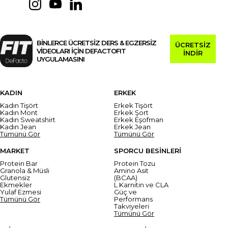
BİNLERCE ÜCRETSİZ DERS & EGZERSİZ
ÜCRETSİZ
VİDEOLARI İÇİN DEFACTOFIT
İNDİR
UYGULAMASINI
KADIN
ERKEK
Kadın Tişört
Erkek Tişört
Kadın Mont
Erkek Şort
Kadın Sweatshirt
Erkek Eşofman
Kadın Jean
Erkek Jean
Tümünü Gör
Tümünü Gör
MARKET
SPORCU BESİNLERİ
Protein Bar
Protein Tozu
Granola & Müsli
Amino Asit
Glutensiz
(BCAA)
Ekmekler
L Karnitin ve CLA
Yulaf Ezmesi
Güç ve
Tümünü Gör
Performans
Takviyeleri
Tümünü Gör