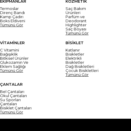
EKİPMANLAR
KOZMETİK
Termoslar
Saç Bakım
Direnç Bandı
Ürünleri
Kamp Çadırı
Parfüm ve
Boks Eldiveni
Deodorant
Tümünü Gör
Highlighter
Saç Boyası
Tümünü Gör
VİTAMİNLER
BİSİKLET
C Vitamini
Katlanır
Bağışıklık
Bisikletler
Bitkisel Ürünler
Elektrikli
Glukozamin Ve
Bisikletler
Eklem Sağlığı
Dağ Bisikletleri
Tümünü Gör
Çocuk Bisikletleri
Tümünü Gör
ÇANTALAR
Bel Çantaları
Okul Çantaları
Su Sporları
Çantaları
Bisiklet Çantaları
Tümünü Gör