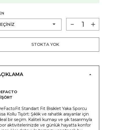
EN
STOKTA YOK
AÇIKLAMA
DEFACTO
IŞÖRT
eFactoFit Standart Fit Bisiklet Yaka Sporcu
ısa Kollu Tişört: Şıklık ve rahatlık arayanlar için
deal bir seçim. Kaliteli kumaşı ve şık tasarımıyla
por aktivitelerinizde ve günlük hayatta konfor