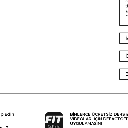
s
t
a
G
ip Edin
BİNLERCE ÜCRETSİZ DERS 
VİDEOLARI İÇİN DEFACTOFI
UYGULAMASINI