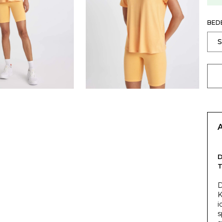
BED
T
D
K
i
s