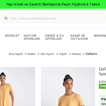
pı Kredi ve Garanti Bankasına Peşin Fiyatına 6 Taksit
BISIKLET
MOTOR
DENIZ & SU
KAMP VE
BRANŞ
SPORLARI
SPORLARI
OUTDOOR
Ana Sayfa
Kadın
Üst Giyim
Tişört
Marka
Defacto
DeF
Spo
₺30
Sep
Pe
Wo