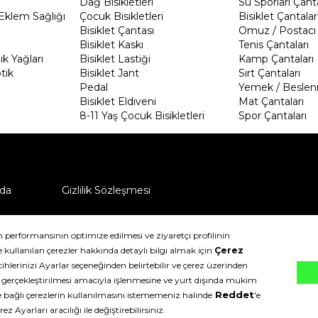
Dağ Bisikletleri
Su Sporları Çanta
Eklem Sağlığı
Çocuk Bisikletleri
Bisiklet Çantalar
Bisiklet Çantası
Omuz / Postacı 
Bisiklet Kaskı
Tenis Çantaları
k Yağları
Bisiklet Lastiği
Kamp Çantaları
tik
Bisiklet Jant
Sırt Çantaları
Pedal
Yemek / Beslen
Bisiklet Eldiveni
Mat Çantaları
8-11 Yaş Çocuk Bisikletleri
Spor Çantaları
da
Gizlilik Sözleşmesi
ü nasıl iade edebilirim?
klıdır.