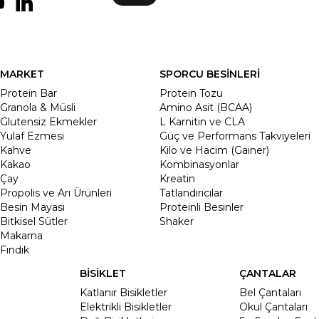
MARKET
SPORCU BESİNLERİ
Protein Bar
Protein Tozu
Granola & Müsli
Amino Asit (BCAA)
Glutensiz Ekmekler
L Karnitin ve CLA
Yulaf Ezmesi
Güç ve Performans Takviyeleri
Kahve
Kilo ve Hacim (Gainer)
Kakao
Kombinasyonlar
Çay
Kreatin
Propolis ve Arı Ürünleri
Tatlandırıcılar
Besin Mayası
Proteinli Besinler
Bitkisel Sütler
Shaker
Makarna
Fındık
BİSİKLET
ÇANTALAR
Katlanır Bisikletler
Bel Çantaları
Elektrikli Bisikletler
Okul Çantaları