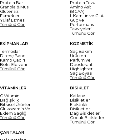
Protein Bar
Protein Tozu
Granola & Müsli
Amino Asit
Glutensiz
(BCAA)
Ekmekler
L Karnitin ve CLA
Yulaf Ezmesi
Güç ve
Tümünü Gör
Performans
Takviyeleri
Tümünü Gör
EKİPMANLAR
KOZMETİK
Termoslar
Saç Bakım
Direnç Bandı
Ürünleri
Kamp Çadırı
Parfüm ve
Boks Eldiveni
Deodorant
Tümünü Gör
Highlighter
Saç Boyası
Tümünü Gör
VİTAMİNLER
BİSİKLET
C Vitamini
Katlanır
Bağışıklık
Bisikletler
Bitkisel Ürünler
Elektrikli
Glukozamin Ve
Bisikletler
Eklem Sağlığı
Dağ Bisikletleri
Tümünü Gör
Çocuk Bisikletleri
Tümünü Gör
ÇANTALAR
Bel Çantaları