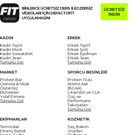
BİNLERCE ÜCRETSİZ DERS & EGZERSİZ
ÜCRETSİZ
VİDEOLARI İÇİN DEFACTOFIT
İNDİR
UYGULAMASINI
KADIN
ERKEK
Kadın Tişört
Erkek Tişört
Kadın Mont
Erkek Şort
Kadın Sweatshirt
Erkek Eşofman
Kadın Jean
Erkek Jean
Tümünü Gör
Tümünü Gör
MARKET
SPORCU BESİNLERİ
Protein Bar
Protein Tozu
Granola & Müsli
Amino Asit
Glutensiz
(BCAA)
Ekmekler
L Karnitin ve CLA
Yulaf Ezmesi
Güç ve
Tümünü Gör
Performans
Takviyeleri
Tümünü Gör
EKİPMANLAR
KOZMETİK
Termoslar
Saç Bakım
Direnç Bandı
Ürünleri
Kamp Çadırı
Parfüm ve