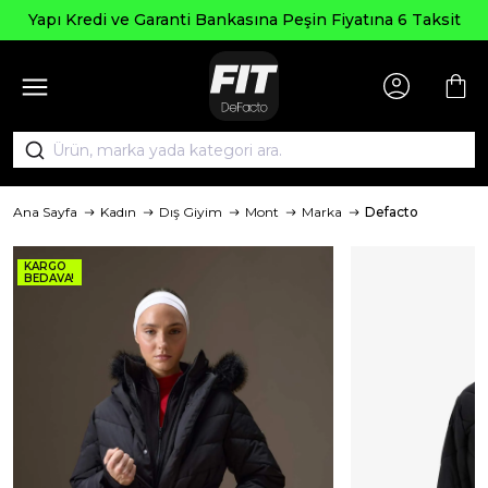
Yapı Kredi ve Garanti Bankasına Peşin Fiyatına 6 Taksit
Ana Sayfa
Kadın
Dış Giyim
Mont
Marka
Defacto
KARGO
BEDAVA!