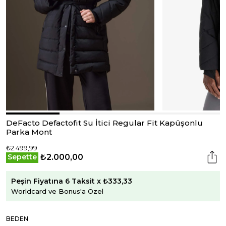
DeFacto Defactofit Su İtici Regular Fit Kapüşonlu
Parka Mont
₺2.499,99
₺2.000,00
Sepette
Peşin Fiyatına 6 Taksit x ₺333,33
Worldcard ve Bonus'a Özel
BEDEN