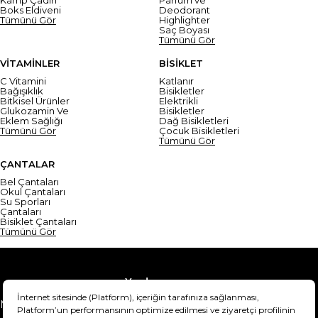
Boks Eldiveni
Deodorant
Tümünü Gör
Highlighter
Saç Boyası
Tümünü Gör
VİTAMİNLER
BİSİKLET
C Vitamini
Katlanır
Bağışıklık
Bisikletler
Bitkisel Ürünler
Elektrikli
Glukozamin Ve
Bisikletler
Eklem Sağlığı
Dağ Bisikletleri
Tümünü Gör
Çocuk Bisikletleri
Tümünü Gör
ÇANTALAR
Bel Çantaları
Okul Çantaları
Su Sporları
Çantaları
Bisiklet Çantaları
Tümünü Gör
Yardım
Mesafeli Satış Sözleşmesi
Teslimat Bilgisi