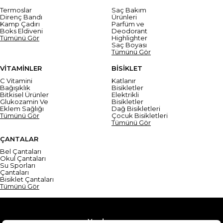
Termoslar
Saç Bakım
Direnç Bandı
Ürünleri
Kamp Çadırı
Parfüm ve
Boks Eldiveni
Deodorant
Tümünü Gör
Highlighter
Saç Boyası
Tümünü Gör
VİTAMİNLER
BİSİKLET
C Vitamini
Katlanır
Bağışıklık
Bisikletler
Bitkisel Ürünler
Elektrikli
Glukozamin Ve
Bisikletler
Eklem Sağlığı
Dağ Bisikletleri
Tümünü Gör
Çocuk Bisikletleri
Tümünü Gör
ÇANTALAR
Bel Çantaları
Okul Çantaları
Su Sporları
Çantaları
Bisiklet Çantaları
Tümünü Gör
Yardım