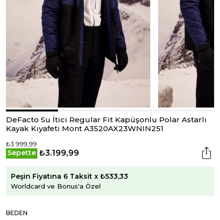
DeFacto Su İtici Regular Fit Kapüşonlu Polar Astarlı
Kayak Kıyafeti Mont A3520AX23WNIN251
₺3.999,99
₺3.199,99
Sepette
Peşin Fiyatına 6 Taksit x ₺533,33
Worldcard ve Bonus'a Özel
BEDEN