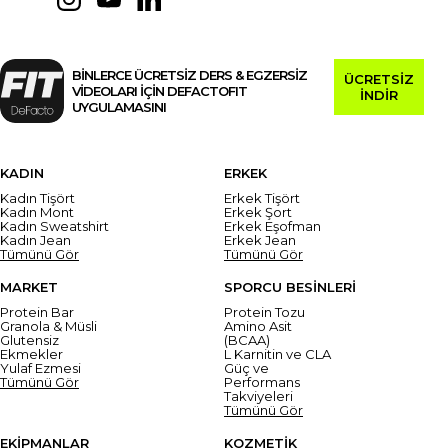
BİNLERCE ÜCRETSİZ DERS & EGZERSİZ
ÜCRETSİZ
VİDEOLARI İÇİN DEFACTOFIT
İNDİR
UYGULAMASINI
KADIN
ERKEK
Kadın Tişört
Erkek Tişört
Kadın Mont
Erkek Şort
Kadın Sweatshirt
Erkek Eşofman
Kadın Jean
Erkek Jean
Tümünü Gör
Tümünü Gör
MARKET
SPORCU BESİNLERİ
Protein Bar
Protein Tozu
Granola & Müsli
Amino Asit
Glutensiz
(BCAA)
Ekmekler
L Karnitin ve CLA
Yulaf Ezmesi
Güç ve
Tümünü Gör
Performans
Takviyeleri
Tümünü Gör
EKİPMANLAR
KOZMETİK