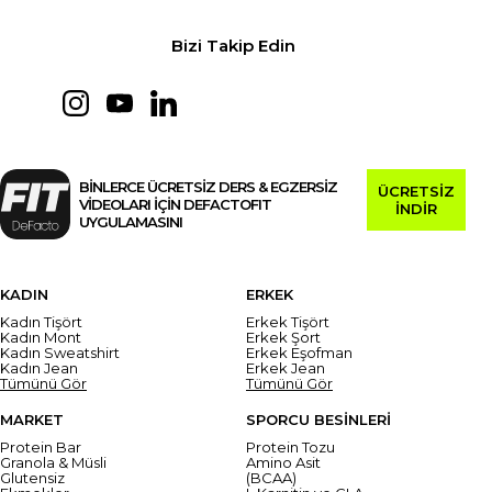
Bizi Takip Edin
BİNLERCE ÜCRETSİZ DERS & EGZERSİZ
ÜCRETSİZ
VİDEOLARI İÇİN DEFACTOFIT
İNDİR
UYGULAMASINI
KADIN
ERKEK
Kadın Tişört
Erkek Tişört
Kadın Mont
Erkek Şort
Kadın Sweatshirt
Erkek Eşofman
Kadın Jean
Erkek Jean
Tümünü Gör
Tümünü Gör
MARKET
SPORCU BESİNLERİ
Protein Bar
Protein Tozu
Granola & Müsli
Amino Asit
Glutensiz
(BCAA)