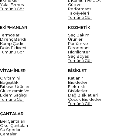
Ekmekler
L Karnitin ve CLA
Yulaf Ezmesi
Güç ve
Tümünü Gör
Performans
Takviyeleri
Tümünü Gör
EKİPMANLAR
KOZMETİK
Termoslar
Saç Bakım
Direnç Bandı
Ürünleri
Kamp Çadırı
Parfüm ve
Boks Eldiveni
Deodorant
Tümünü Gör
Highlighter
Saç Boyası
Tümünü Gör
VİTAMİNLER
BİSİKLET
C Vitamini
Katlanır
Bağışıklık
Bisikletler
Bitkisel Ürünler
Elektrikli
Glukozamin Ve
Bisikletler
Eklem Sağlığı
Dağ Bisikletleri
Tümünü Gör
Çocuk Bisikletleri
Tümünü Gör
ÇANTALAR
Bel Çantaları
Okul Çantaları
Su Sporları
Çantaları