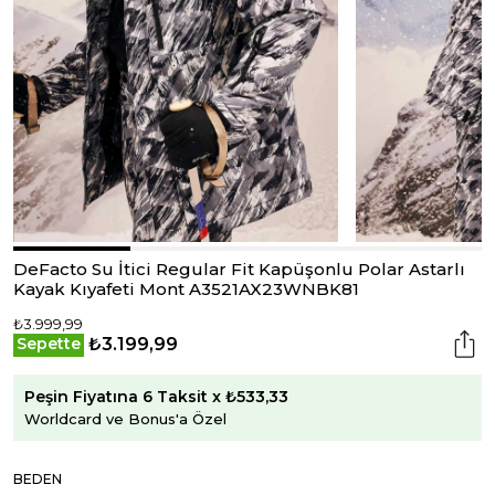
DeFacto Su İtici Regular Fit Kapüşonlu Polar Astarlı
Kayak Kıyafeti Mont A3521AX23WNBK81
₺3.999,99
₺3.199,99
Sepette
Peşin Fiyatına 6 Taksit x ₺533,33
Worldcard ve Bonus'a Özel
BEDEN