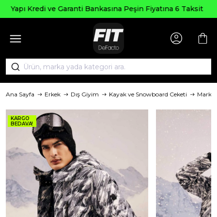
Seçili Ürünlerde ₺2000 Üzeri ₺200 İndir
na 6 Taksit
AGUSTOS200
Ana Sayfa
Erkek
Dış Giyim
Kayak ve Snowboard Ceketi
Marka
KARGO
BEDAVA!