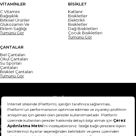
VİTAMİNLER
BİSİKLET
C Vitamini
Katlanır
Bağışıklık
Bisikletler
Bitkisel Ürünler
Elektrikli
Glukozamin Ve
Bisikletler
Eklem Sağlığı
Dağ Bisikletleri
Tümünü Gör
Çocuk Bisikletleri
Tümünü Gör
ÇANTALAR
Bel Çantaları
Okul Çantaları
Su Sporları
Çantaları
Bisiklet Çantaları
Tümünü Gör
Yardım
Mesafeli Satış Sözleşmesi
Teslimat Bilgisi
Gizlilik Sözleşmesi
Şartlar & Koşullar
Ürünümü nasıl iade
Hakkımızda
edebilirim?