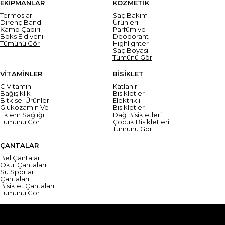
EKİPMANLAR
KOZMETİK
Termoslar
Saç Bakım
Direnç Bandı
Ürünleri
Kamp Çadırı
Parfüm ve
Boks Eldiveni
Deodorant
Tümünü Gör
Highlighter
Saç Boyası
Tümünü Gör
VİTAMİNLER
BİSİKLET
C Vitamini
Katlanır
Bağışıklık
Bisikletler
Bitkisel Ürünler
Elektrikli
Glukozamin Ve
Bisikletler
Eklem Sağlığı
Dağ Bisikletleri
Tümünü Gör
Çocuk Bisikletleri
Tümünü Gör
ÇANTALAR
Bel Çantaları
Okul Çantaları
Su Sporları
Çantaları
Bisiklet Çantaları
Tümünü Gör