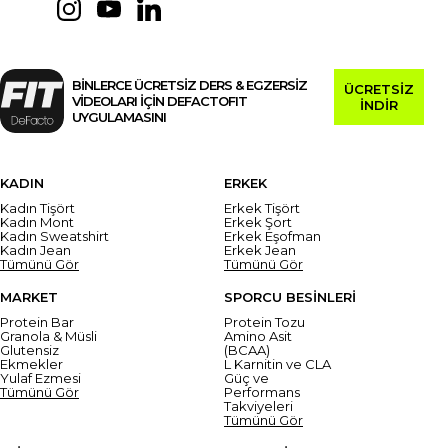
BİNLERCE ÜCRETSİZ DERS & EGZERSİZ
ÜCRETSİZ
VİDEOLARI İÇİN DEFACTOFIT
İNDİR
UYGULAMASINI
KADIN
ERKEK
Kadın Tişört
Erkek Tişört
Kadın Mont
Erkek Şort
Kadın Sweatshirt
Erkek Eşofman
Kadın Jean
Erkek Jean
Tümünü Gör
Tümünü Gör
MARKET
SPORCU BESİNLERİ
Protein Bar
Protein Tozu
Granola & Müsli
Amino Asit
Glutensiz
(BCAA)
Ekmekler
L Karnitin ve CLA
Yulaf Ezmesi
Güç ve
Tümünü Gör
Performans
Takviyeleri
Tümünü Gör