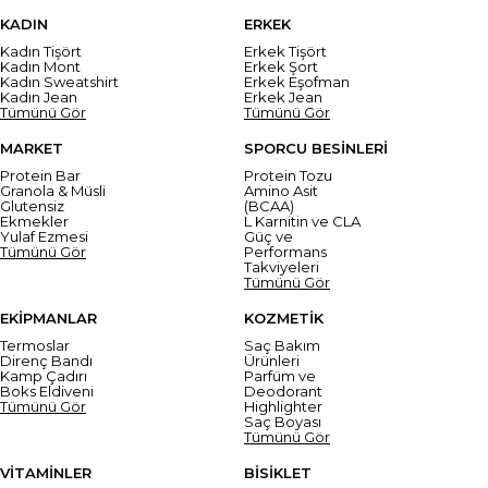
KADIN
ERKEK
Kadın Tişört
Erkek Tişört
Kadın Mont
Erkek Şort
Kadın Sweatshirt
Erkek Eşofman
Kadın Jean
Erkek Jean
Tümünü Gör
Tümünü Gör
MARKET
SPORCU BESİNLERİ
Protein Bar
Protein Tozu
Granola & Müsli
Amino Asit
Glutensiz
(BCAA)
Ekmekler
L Karnitin ve CLA
Yulaf Ezmesi
Güç ve
Tümünü Gör
Performans
Takviyeleri
Tümünü Gör
EKİPMANLAR
KOZMETİK
Termoslar
Saç Bakım
Direnç Bandı
Ürünleri
Kamp Çadırı
Parfüm ve
Boks Eldiveni
Deodorant
Tümünü Gör
Highlighter
Saç Boyası
Tümünü Gör
VİTAMİNLER
BİSİKLET