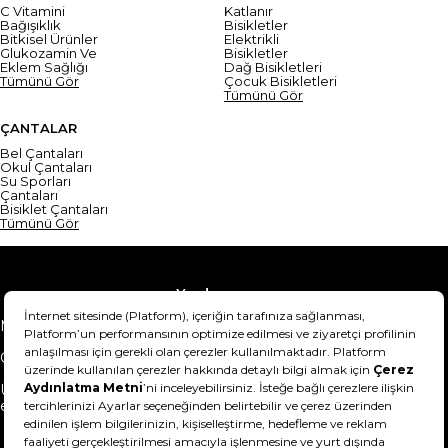
C Vitamini
Katlanır
Bağışıklık
Bisikletler
Bitkisel Ürünler
Elektrikli
Glukozamin Ve
Bisikletler
Eklem Sağlığı
Dağ Bisikletleri
Tümünü Gör
Çocuk Bisikletleri
Tümünü Gör
ÇANTALAR
Bel Çantaları
Okul Çantaları
Su Sporları
Çantaları
Bisiklet Çantaları
Tümünü Gör
Yardım
Mesafeli Satış Sözleşmesi
Teslimat Bilgisi
Gizlilik Sözleşmesi
Şartlar & Koşullar
Ürünümü nasıl iade
Hakkımızda
edebilirim?