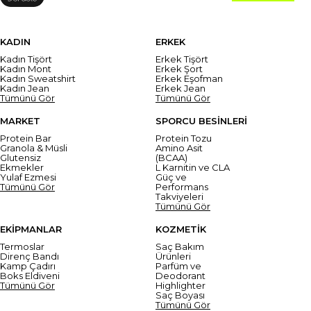
KADIN
ERKEK
Kadın Tişört
Erkek Tişört
Kadın Mont
Erkek Şort
Kadın Sweatshirt
Erkek Eşofman
Kadın Jean
Erkek Jean
Tümünü Gör
Tümünü Gör
MARKET
SPORCU BESİNLERİ
Protein Bar
Protein Tozu
Granola & Müsli
Amino Asit
Glutensiz
(BCAA)
Ekmekler
L Karnitin ve CLA
Yulaf Ezmesi
Güç ve
Tümünü Gör
Performans
Takviyeleri
Tümünü Gör
EKİPMANLAR
KOZMETİK
Termoslar
Saç Bakım
Direnç Bandı
Ürünleri
Kamp Çadırı
Parfüm ve
Boks Eldiveni
Deodorant
Tümünü Gör
Highlighter
Saç Boyası
Tümünü Gör