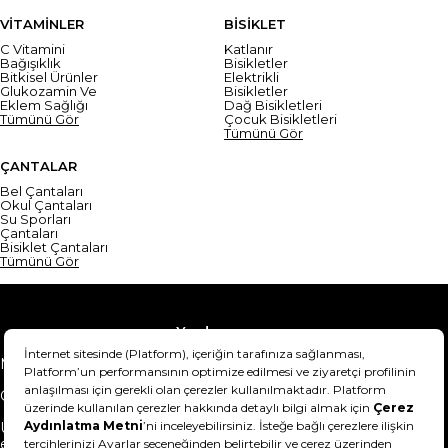
VİTAMİNLER
BİSİKLET
C Vitamini
Katlanır
Bağışıklık
Bisikletler
Bitkisel Ürünler
Elektrikli
Glukozamin Ve
Bisikletler
Eklem Sağlığı
Dağ Bisikletleri
Tümünü Gör
Çocuk Bisikletleri
Tümünü Gör
ÇANTALAR
Bel Çantaları
Okul Çantaları
Su Sporları
Çantaları
Bisiklet Çantaları
Tümünü Gör
Yardım
Mesafeli Satış Sözleşmesi
Teslimat Bilgisi
Gizlilik Sözleşmesi
Şartlar & Koşullar
Ürünümü nasıl iade
Hakkımızda
edebilirim?