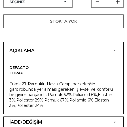
STOKTA YOK
AÇIKLAMA
DEFACTO
ÇORAP
Erkek 2'li Pamuklu Havlu Çorap, her erkeğin
gardırobunda yer alması gereken işlevsel ve konforlu
bir giyim parçasıdır. Pamuk 62%,Poliamid 6%,Elastan
3%,Poliester 29%,Pamuk 67%,Poliamid 6%,Elastan
3%,Poliester 24%
İADE/DEĞİŞİM