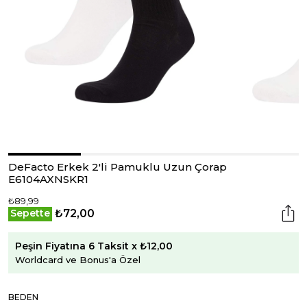
DeFacto Erkek 2'li Pamuklu Uzun Çorap
E6104AXNSKR1
₺89,99
₺72,00
Sepette
Peşin Fiyatına 6 Taksit x ₺12,00
Worldcard ve Bonus'a Özel
BEDEN