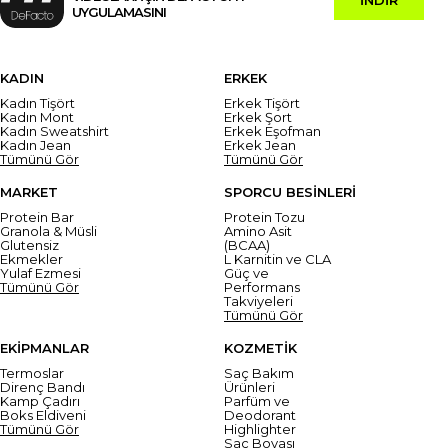
UYGULAMASINI
KADIN
ERKEK
Kadın Tişört
Erkek Tişört
Kadın Mont
Erkek Şort
Kadın Sweatshirt
Erkek Eşofman
Kadın Jean
Erkek Jean
Tümünü Gör
Tümünü Gör
MARKET
SPORCU BESİNLERİ
Protein Bar
Protein Tozu
Granola & Müsli
Amino Asit
Glutensiz
(BCAA)
Ekmekler
L Karnitin ve CLA
Yulaf Ezmesi
Güç ve
Tümünü Gör
Performans
Takviyeleri
Tümünü Gör
EKİPMANLAR
KOZMETİK
Termoslar
Saç Bakım
Direnç Bandı
Ürünleri
Kamp Çadırı
Parfüm ve
Boks Eldiveni
Deodorant
Tümünü Gör
Highlighter
Saç Boyası