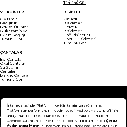
Tümünü Gör
VİTAMİNLER
BİSİKLET
C Vitamini
Katlanır
Bağışıklık
Bisikletler
Bitkisel Ürünler
Elektrikli
Glukozamin Ve
Bisikletler
Eklem Sağlığı
Dağ Bisikletleri
Tümünü Gör
Çocuk Bisikletleri
Tümünü Gör
ÇANTALAR
Bel Çantaları
Okul Çantaları
Su Sporları
Çantaları
Bisiklet Çantaları
Tümünü Gör
Yardım
Mesafeli Satış Sözleşmesi
Teslimat Bilgisi
Gizlilik Sözleşmesi
Şartlar & Koşullar
Ürünümü nasıl iade
Hakkımızda