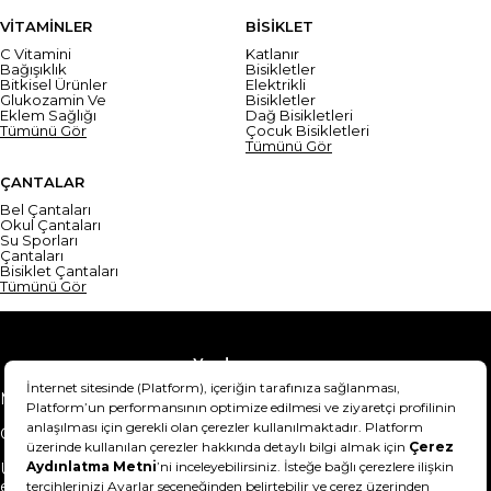
VİTAMİNLER
BİSİKLET
C Vitamini
Katlanır
Bağışıklık
Bisikletler
Bitkisel Ürünler
Elektrikli
Glukozamin Ve
Bisikletler
Eklem Sağlığı
Dağ Bisikletleri
Tümünü Gör
Çocuk Bisikletleri
Tümünü Gör
ÇANTALAR
Bel Çantaları
Okul Çantaları
Su Sporları
Çantaları
Bisiklet Çantaları
Tümünü Gör
Yardım
Mesafeli Satış Sözleşmesi
Teslimat Bilgisi
Gizlilik Sözleşmesi
Şartlar & Koşullar
Ürünümü nasıl iade
Hakkımızda
edebilirim?