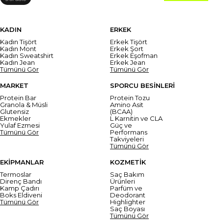
KADIN
ERKEK
Kadın Tişört
Erkek Tişört
Kadın Mont
Erkek Şort
Kadın Sweatshirt
Erkek Eşofman
Kadın Jean
Erkek Jean
Tümünü Gör
Tümünü Gör
MARKET
SPORCU BESİNLERİ
Protein Bar
Protein Tozu
Granola & Müsli
Amino Asit
Glutensiz
(BCAA)
Ekmekler
L Karnitin ve CLA
Yulaf Ezmesi
Güç ve
Tümünü Gör
Performans
Takviyeleri
Tümünü Gör
EKİPMANLAR
KOZMETİK
Termoslar
Saç Bakım
Direnç Bandı
Ürünleri
Kamp Çadırı
Parfüm ve
Boks Eldiveni
Deodorant
Tümünü Gör
Highlighter
Saç Boyası
Tümünü Gör