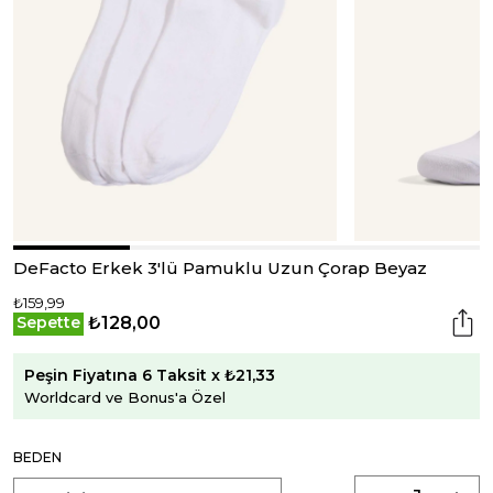
DeFacto Erkek 3'lü Pamuklu Uzun Çorap Beyaz
₺159,99
₺128,00
Sepette
Peşin Fiyatına 6 Taksit x ₺21,33
Worldcard ve Bonus'a Özel
BEDEN