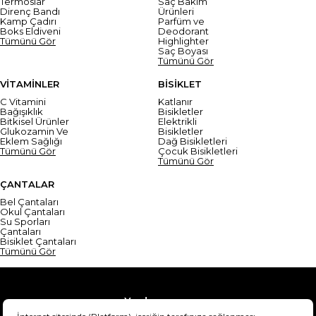
Termoslar
Saç Bakım
Direnç Bandı
Ürünleri
Kamp Çadırı
Parfüm ve
Boks Eldiveni
Deodorant
Tümünü Gör
Highlighter
Saç Boyası
Tümünü Gör
VİTAMİNLER
BİSİKLET
C Vitamini
Katlanır
Bağışıklık
Bisikletler
Bitkisel Ürünler
Elektrikli
Glukozamin Ve
Bisikletler
Eklem Sağlığı
Dağ Bisikletleri
Tümünü Gör
Çocuk Bisikletleri
Tümünü Gör
ÇANTALAR
Bel Çantaları
Okul Çantaları
Su Sporları
Çantaları
Bisiklet Çantaları
Tümünü Gör
Yardım