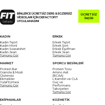
BİNLERCE ÜCRETSİZ DERS & EGZERSİZ
ÜCRETSİZ
VİDEOLARI İÇİN DEFACTOFIT
İNDİR
UYGULAMASINI
KADIN
ERKEK
Kadın Tişört
Erkek Tişört
Kadın Mont
Erkek Şort
Kadın Sweatshirt
Erkek Eşofman
Kadın Jean
Erkek Jean
Tümünü Gör
Tümünü Gör
MARKET
SPORCU BESİNLERİ
Protein Bar
Protein Tozu
Granola & Müsli
Amino Asit
Glutensiz
(BCAA)
Ekmekler
L Karnitin ve CLA
Yulaf Ezmesi
Güç ve
Tümünü Gör
Performans
Takviyeleri
Tümünü Gör
EKİPMANLAR
KOZMETİK