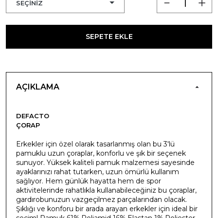
SEPETE EKLE
AÇIKLAMA
DEFACTO
ÇORAP
Erkekler için özel olarak tasarlanmış olan bu 3'lü
pamuklu uzun çoraplar, konforlu ve şık bir seçenek
sunuyor. Yüksek kaliteli pamuk malzemesi sayesinde
ayaklarınızı rahat tutarken, uzun ömürlü kullanım
sağlıyor. Hem günlük hayatta hem de spor
aktivitelerinde rahatlıkla kullanabileceğiniz bu çoraplar,
gardırobunuzun vazgeçilmez parçalarından olacak.
Şıklığı ve konforu bir arada arayan erkekler için ideal bir
seçim! Pamuk 61%,Poliamid 16%,Elastan 1%,Poliester