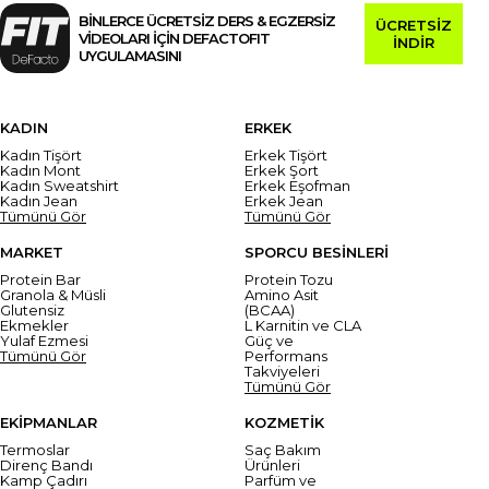
BİNLERCE ÜCRETSİZ DERS & EGZERSİZ
ÜCRETSİZ
VİDEOLARI İÇİN DEFACTOFIT
İNDİR
UYGULAMASINI
KADIN
ERKEK
Kadın Tişört
Erkek Tişört
Kadın Mont
Erkek Şort
Kadın Sweatshirt
Erkek Eşofman
Kadın Jean
Erkek Jean
Tümünü Gör
Tümünü Gör
MARKET
SPORCU BESİNLERİ
Protein Bar
Protein Tozu
Granola & Müsli
Amino Asit
Glutensiz
(BCAA)
Ekmekler
L Karnitin ve CLA
Yulaf Ezmesi
Güç ve
Tümünü Gör
Performans
Takviyeleri
Tümünü Gör
EKİPMANLAR
KOZMETİK
Termoslar
Saç Bakım
Direnç Bandı
Ürünleri
Kamp Çadırı
Parfüm ve