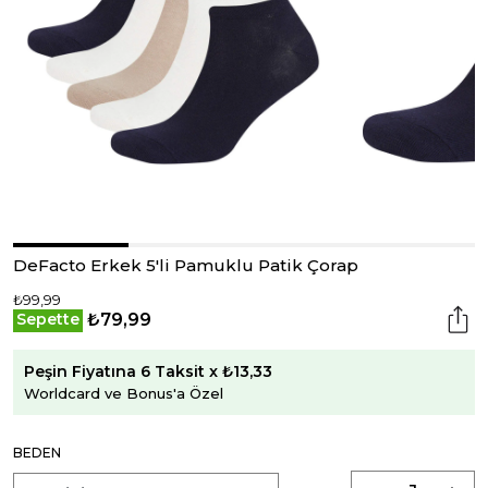
DeFacto Erkek 5'li Pamuklu Patik Çorap
₺99,99
₺79,99
Sepette
Peşin Fiyatına 6 Taksit x ₺13,33
Worldcard ve Bonus'a Özel
BEDEN