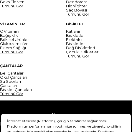
Boks Eldiveni
Deodorant
Tümünü Gör
Highlighter
Saç Boyası
Tümünü Gör
VİTAMİNLER
BİSİKLET
C Vitamini
Katlanır
Bağışıklık
Bisikletler
Bitkisel Ürünler
Elektrikli
Glukozamin Ve
Bisikletler
Eklem Sağlığı
Dağ Bisikletleri
Tümünü Gör
Çocuk Bisikletleri
Tümünü Gör
ÇANTALAR
Bel Çantaları
Okul Çantaları
Su Sporları
Çantaları
Bisiklet Çantaları
Tümünü Gör
Yardım
Mesafeli Satış Sözleşmesi
Teslimat Bilgisi